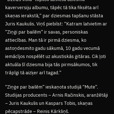
kaverversiju albumu, tāpēc tā tika fiksēta arī
skaņas ierakstā,” par dziesmas tapšanu stāsta
Juris Kaukulis. Viņš piebilst: “Katram latvietim ar
”Ziņģi par bailēm” ir savas, personiskas
attiecības. Man tā ir pirmā dziesma, ko
astoņdesmito gadu sākumā, 10 gadu vecumā
iemācījos nospēlēt uz akustiskās ģitāras. Cik ļoti
aktuāla šī dziesma bija tās pirmsākumos, tik
trāpīgi tā aizķer arī tagad.”
“Ziņģe par bailēm” ieskaņota studijā “Mute”.
Studijas producents – Arnis Račinskis, aranžētāji
– Juris Kaukulis un Kaspars Tobis, skaņas
pēcapstrāde – Reinis Kārkliņš.