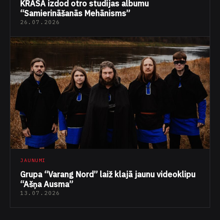
KRĀSA izdod otro studijas albumu
“Samierināšanās Mehānisms”
26.07.2026
JAUNUMI
Grupa “Varang Nord” laiž klajā jaunu videoklipu
“Ašņa Ausma”
13.07.2026