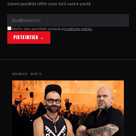
Saņem jaunākās LRMA ziņas tieši savā e-pastā.
Piekrītu datu apstrādei saskaņā ar
privātuma politiku
PIETEIKTIES →
NĀKAMAIS RAKSTS