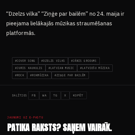
“Dzelzs vilka” “Ziņģe par bailēm” no 24. maija ir
pieejama lielākajās mūzikas straumēšanas
platformās.
#COVER SONG
#DZELZS VILKS
#JĀNIS GRODUMS
#JURIS KAUKULIS
#LATVIAN MUSIC
#LATVIEŠU MŪZIKA
#ROCK
#ROKMŪZIKA
#ZIŅĢE PAR BAILĒM
FB
WA
TG
X
KOPĒT
DALĪTIES
JAUNUMI UZ E-PASTU
PATIKA RAKSTS? SAŅEM VAIRĀK.