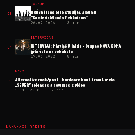
JAUNUMI
KRĀSA izdod otro studijas albumu
03
“Samierināšanās Mehānisms”
26.07.2026 · 3 min
INTERVIJAS
INTERVIJA: Mārtiņš Vilnītis – Grupas NOVA KOMA
04
ģitārists un vokālists
17.06.2022 · 8 min
NEWS
Alternative rock/post – hardcore band from Latvia
05
„SEVER” releases a new music video
15.11.2018 · 2 min
NĀKAMAIS RAKSTS