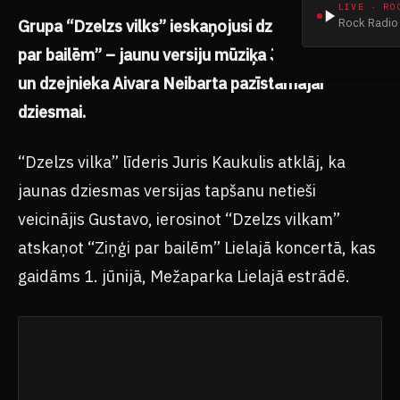
LIVE · RO
Rock Radio 
Grupa “Dzelzs vilks” ieskaņojusi dziesmu “Ziņģe
par bailēm” – jaunu versiju mūziķa Jāņa Groduma
un dzejnieka Aivara Neibarta pazīstamajai
dziesmai.
“Dzelzs vilka” līderis Juris Kaukulis atklāj, ka
jaunas dziesmas versijas tapšanu netieši
veicinājis Gustavo, ierosinot “Dzelzs vilkam”
atskaņot “Ziņģi par bailēm” Lielajā koncertā, kas
gaidāms 1. jūnijā, Mežaparka Lielajā estrādē.