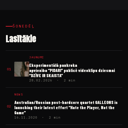
ŠONEDĒĻ
Lasītākie
JAUNUMI
Eksperimentālā pankroka
01
apvienība “PIDARI” publicē videoklipu dziesmai
“DZĪVE IR SKAISTA”
28.02.2026 · 2 min
NEWS
Australian/Russian post-hardcore quartet GALLEONS is
02
launching their latest effort “Hate the Player, Not the
Game”
16.11.2020 · 2 min