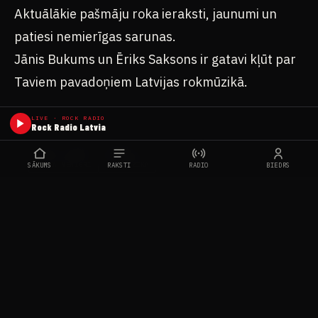
Aktuālākie pašmāju roka ieraksti, jaunumi un
patiesi nemierīgas sarunas.
Jānis Bukums un Ēriks Saksons ir gatavi kļūt par
Taviem pavadoņiem Latvijas rokmūzikā.
LIVE · ROCK RADIO
Rock Radio Latvia
#JĀNIS BUKUMS
#NEIMOM
#RADIO SWH ROCK
#ROCK MUSIC
#ROKA NEMIERI
#ROKMŪZIKA
SĀKUMS
RAKSTI
RADIO
BIEDRS
FB
WA
TG
X
KOPĒT
DALĪTIES