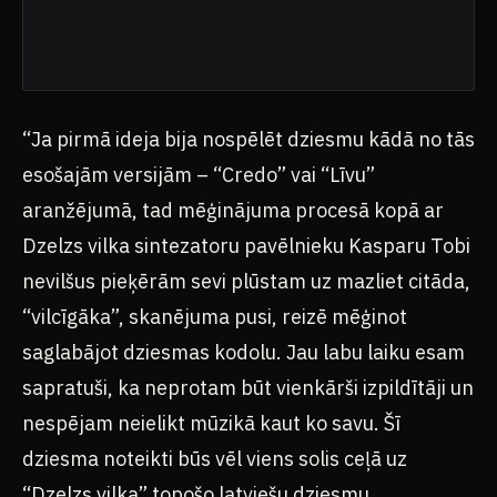
“Ja pirmā ideja bija nospēlēt dziesmu kādā no tās
esošajām versijām – “Credo” vai “Līvu”
aranžējumā, tad mēģinājuma procesā kopā ar
Dzelzs vilka sintezatoru pavēlnieku Kasparu Tobi
nevilšus pieķērām sevi plūstam uz mazliet citāda,
“vilcīgāka”, skanējuma pusi, reizē mēģinot
saglabājot dziesmas kodolu. Jau labu laiku esam
sapratuši, ka neprotam būt vienkārši izpildītāji un
nespējam neielikt mūzikā kaut ko savu. Šī
dziesma noteikti būs vēl viens solis ceļā uz
“Dzelzs vilka” topošo latviešu dziesmu