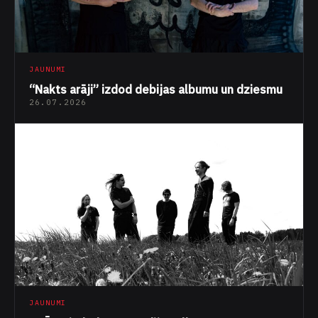
JAUNUMI
“Nakts arāji” izdod debijas albumu un dziesmu
26.07.2026
JAUNUMI