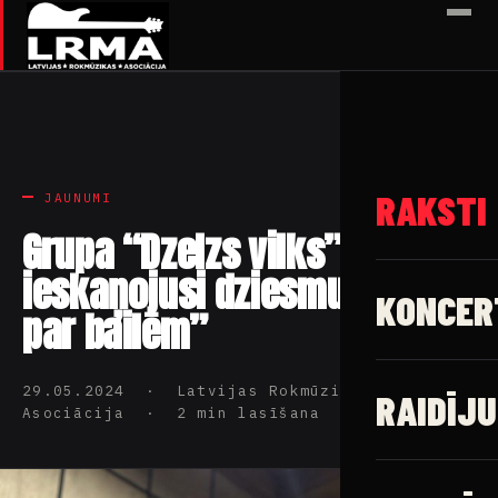
✕
RAKSTI
JAUNUMI
Grupa “Dzelzs vilks”
ieskaņojusi dziesmu “Ziņģe
KONCER
par bailēm”
29.05.2024 · Latvijas Rokmūzikas
RAIDĪJU
Asociācija · 2 min lasīšana