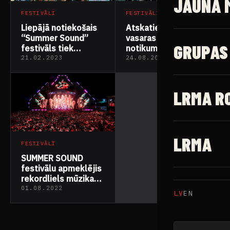
JAUNĀ 
FESTIVĀLI
FESTIVĀLI
Liepājā notiekošais
Atskaties uz šīs
“Summer Sound”
vasaras karstāko
GRUPAS
festivāls tiek
notikumu –
apbalvots ar divām
“Summer Sound”
21.02.2023
24.08.2022
Izcilības balvām
festivālu
LRMA R
LRMA
FESTIVĀLI
SUMMER SOUND
festivālu apmeklējis
rekordliels mūzikas
un piedzīvojumu
01.08.2022
LV
EN
baudītāju skaits!