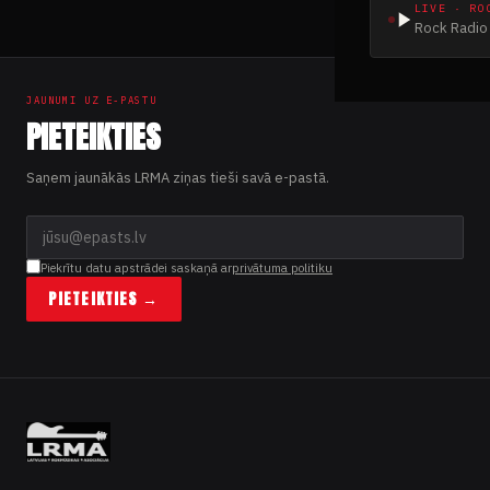
LIVE · RO
Rock Radio 
JAUNUMI UZ E-PASTU
PIETEIKTIES
Saņem jaunākās LRMA ziņas tieši savā e-pastā.
Piekrītu datu apstrādei saskaņā ar
privātuma politiku
PIETEIKTIES →