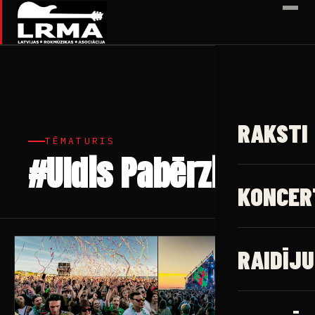
✕
RAKSTI
TĒMATURIS
#Uldis Pabērzis
3 raksti
KONCER
RAIDĪJU