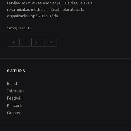
Latvijas Rokmūzikas Asociācija — Baltijas lielākais
roka mūzikas medijs un mākslinieku atbalsta
organizācija kopš 2016. gada.
info@lrma.lv
FB
IG
YT
TK
SATURS
Raksti
Intervijas
Festivāli
Koncerti
Grupas