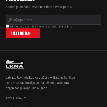
Saņem jaunākās LRMA ziņas tieši savā e-pastā.
Piekrītu datu apstrādei saskaņā ar
privātuma politiku
PIETEIKTIES →
Latvijas Rokmūzikas Asociācija — Baltijas lielākais
roka mūzikas medijs un mākslinieku atbalsta
organizācija kopš 2016. gada.
info@lrma.lv