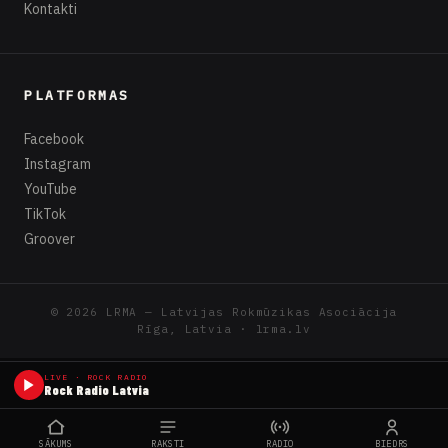
Kontakti
PLATFORMAS
Facebook
Instagram
YouTube
TikTok
Groover
© 2026 LRMA — Latvijas Rokmūzikas Asociācija
Rīga, Latvia · lrma.lv
LIVE · ROCK RADIO
Rock Radio Latvia
SĀKUMS
RAKSTI
RADIO
BIEDRS