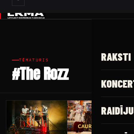
✕
RAKSTI
TĒMATURIS
#The Rozz
17 raksti
KONCER
RAIDĪJU