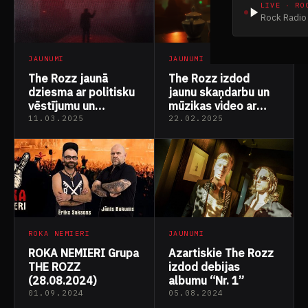
LIVE · RO
Rock Radio 
JAUNUMI
JAUNUMI
The Rozz izdod
The Rozz jaunā
jaunu skaņdarbu un
dziesma ar politisku
mūzikas video ar
vēstījumu un
Māras Zālītes dzeju
satīrisku nosaukumu
11.03.2025
22.02.2025
“Es Nevaru Vēl Runāt
“Dance 4 me”
Klusi”
ROKA NEMIERI
JAUNUMI
ROKA NEMIERI Grupa
Azartiskie The Rozz
THE ROZZ
izdod debijas
(28.08.2024)
albumu “Nr. 1”
01.09.2024
05.08.2024