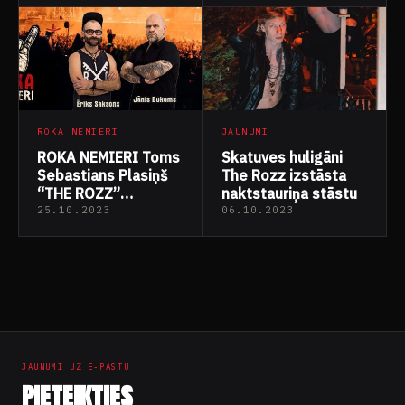
ROKA NEMIERI
JAUNUMI
ROKA NEMIERI Toms
Skatuves huligāni
Sebastians Plasiņš
The Rozz izstāsta
“THE ROZZ”
naktstauriņa stāstu
(18.10.2023)
25.10.2023
06.10.2023
Ziņu
numerācija
pēc
JAUNUMI UZ E-PASTU
lappusēm
PIETEIKTIES