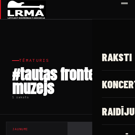
✕
RAKSTI
TĒMATURIS
#tautas frontes
muzejs
KONCER
1 raksts
RAIDĪJU
JAUNUMI