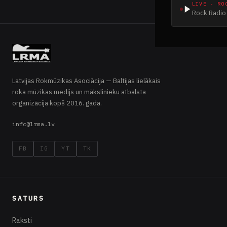
LIVE · RO
Rock Radio 
Latvijas Rokmūzikas Asociācija — Baltijas lielākais
roka mūzikas medijs un mākslinieku atbalsta
organizācija kopš 2016. gada.
info@lrma.lv
FB
IG
YT
TK
SATURS
Raksti