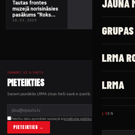
JAUNĀ 
Tautas frontes
muzejā norisināsies
pasākums “Roks
pret tankiem”
18.03.2019
GRUPAS
LRMA R
JAUNUMI UZ E-PASTU
PIETEIKTIES
LRMA
Saņem jaunākās LRMA ziņas tieši savā e-pastā.
LV
EN
Piekrītu datu apstrādei saskaņā ar
privātuma politiku
PIETEIKTIES →