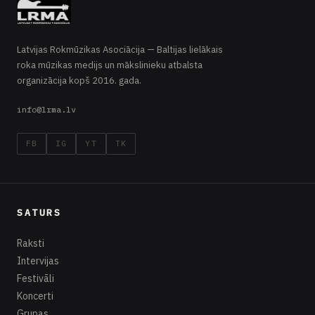
Latvijas Rokmūzikas Asociācija — Baltijas lielākais
roka mūzikas medijs un mākslinieku atbalsta
organizācija kopš 2016. gada.
info@lrma.lv
FB
IG
YT
TK
SATURS
Raksti
Intervijas
Festivāli
Koncerti
Grupas