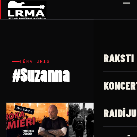
✕
RAKSTI
TĒMATURIS
#Suzanna
8 raksti
KONCER
RAIDĪJU