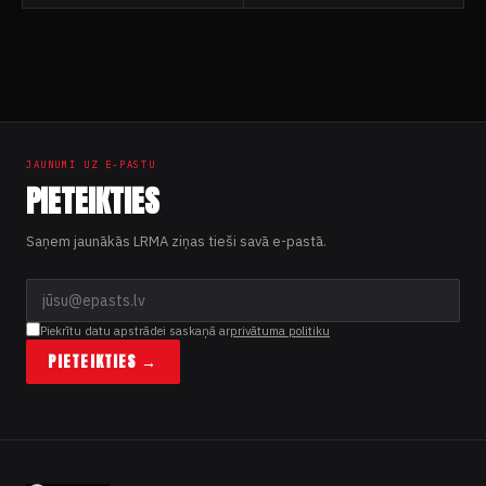
JAUNUMI UZ E-PASTU
PIETEIKTIES
Saņem jaunākās LRMA ziņas tieši savā e-pastā.
Piekrītu datu apstrādei saskaņā ar
privātuma politiku
PIETEIKTIES →