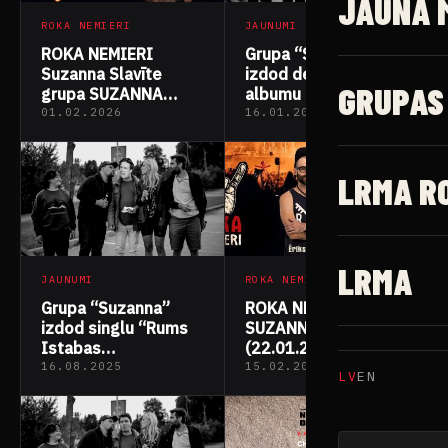
JAUNĀ 
ROKA NEMIERI
JAUNUMI
ROKA NEMIERI
Grupa “Suzanna”
Suzanna Slavīte
izdod debijas
GRUPAS
grupa SUZANNA
albumu “Cilvēkam”
(28.01.2026)
01.02.2026
16.01.2026
LRMA R
LRMA
JAUNUMI
ROKA NEMIERI
Grupa “Suzanna”
ROKA NEMIERI Grupa
izdod singlu “Rums
SUZANNA
Istabas
(22.01.2024)
Temperatūrā”
16.08.2025
15.02.2025
LV
EN