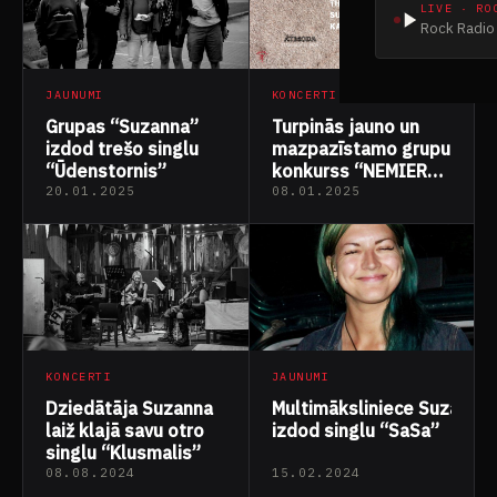
LIVE · RO
Rock Radio 
KONCERTI
JAUNUMI
Turpinās jauno un
Grupas “Suzanna”
mazpazīstamo grupu
izdod trešo singlu
konkurss “NEMIERA
“Ūdenstornis”
BLICE 2025”
20.01.2025
08.01.2025
KONCERTI
JAUNUMI
Dziedātāja Suzanna
Multimāksliniece Suzanna
laiž klajā savu otro
izdod singlu “SaSa”
singlu “Klusmalis”
08.08.2024
15.02.2024