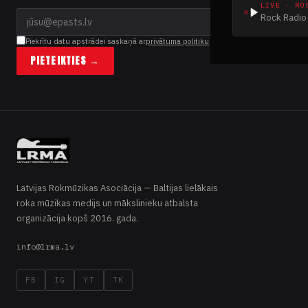
LIVE · RO
Rock Radio 
Piekrītu datu apstrādei saskaņā ar
privātuma politiku
PIETEIKTIES →
Latvijas Rokmūzikas Asociācija — Baltijas lielākais
roka mūzikas medijs un mākslinieku atbalsta
organizācija kopš 2016. gada.
info@lrma.lv
FB
IG
YT
TK