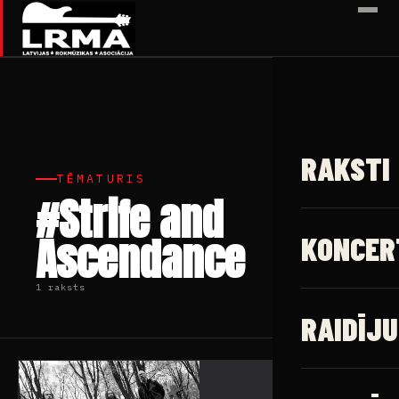
✕
RAKSTI
TĒMATURIS
#Strife and
Ascendance
KONCER
1 raksts
RAIDĪJU