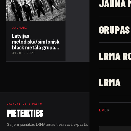
JAUNĀ 
GRUPAS
JAUNUMI
Latvijas
melodiskā/simfoniskā
black metāla grupa
LRMA R
Ocularis Infernum
31.05.2026
atgriežas ar jaunu
singlu “Strife and
Ascendance”
LRMA
JAUNUMI UZ E-PASTU
PIETEIKTIES
LV
EN
Saņem jaunākās LRMA ziņas tieši savā e-pastā.