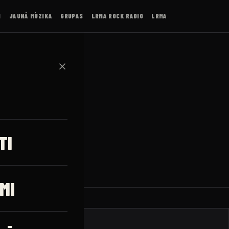
I
JAUNĀ MŪZIKA
GRUPAS
LRMA ROCK RADIO
LRMA
✕
TI
MI
KONCERTI