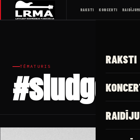
RAKSTI
KONCERTI
RAIDĪJUM
RAKSTI
TĒMATURIS
#sludge
KONCER
RAIDĪJU