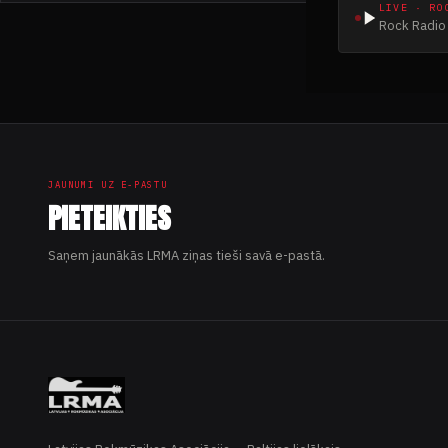
LIVE · RO
Rock Radio 
JAUNUMI UZ E-PASTU
PIETEIKTIES
Saņem jaunākās LRMA ziņas tieši savā e-pastā.