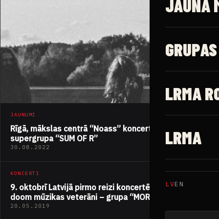
JAUNĀ 
GRUPAS
LRMA R
JAUNUMI
Rīgā, mākslas centrā “Noass” koncertēs Šveices
LRMA
supergrupa “SUM OF R”
30.08.2022
KONCERTI
LV
EN
9. oktobrī Latvijā pirmo reizi koncertēs ASV sludge,
doom mūzikas veterāni – grupa “MORNE”
20.05.2019