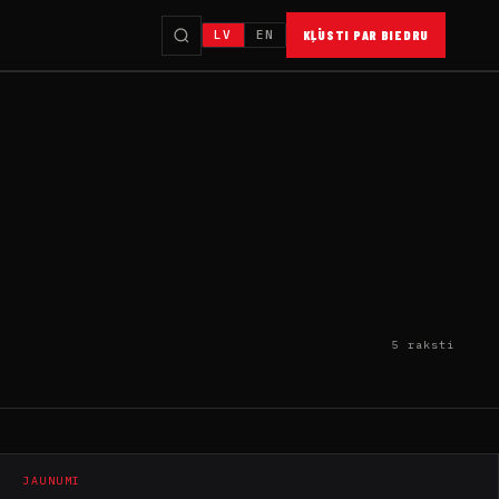
LV
EN
KĻŪSTI PAR BIEDRU
5 raksti
JAUNUMI