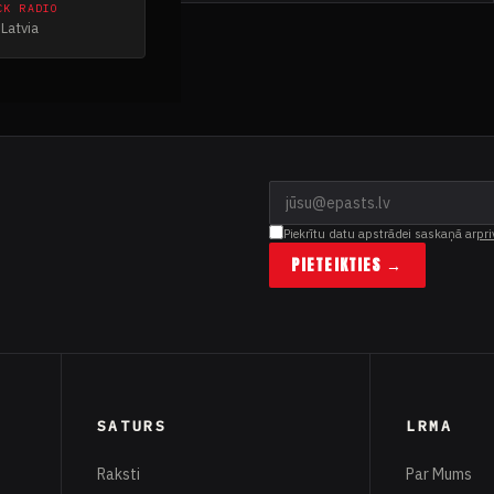
CK RADIO
Latvia
Piekrītu datu apstrādei saskaņā ar
pri
PIETEIKTIES →
SATURS
LRMA
Raksti
Par Mums