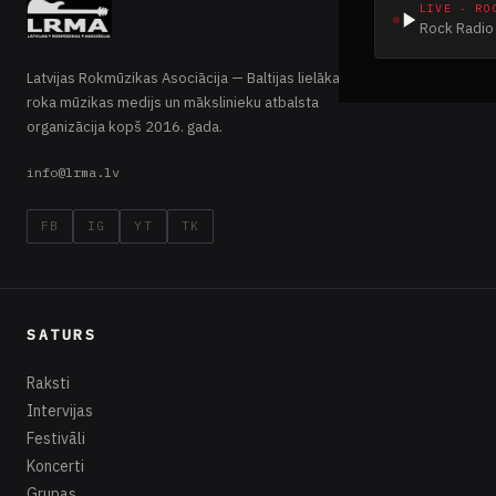
LIVE · RO
Rock Radio 
Latvijas Rokmūzikas Asociācija — Baltijas lielākais
roka mūzikas medijs un mākslinieku atbalsta
organizācija kopš 2016. gada.
info@lrma.lv
FB
IG
YT
TK
SATURS
Raksti
Intervijas
Festivāli
Koncerti
Grupas