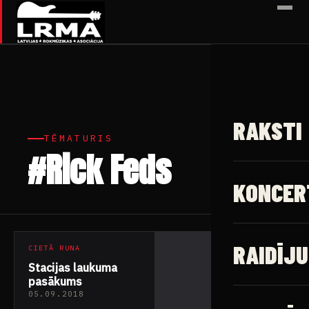
✕
RAKSTI
TĒMATURIS
#Rick Feds
1 raksts
KONCER
RAIDĪJU
CIETĀ RUNA
Stacijas laukuma
pasākums
05.09.2018