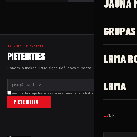
JAUNĀ 
GRUPAS
JAUNUMI UZ E-PASTU
PIETEIKTIES
LRMA R
Saņem jaunākās LRMA ziņas tieši savā e-pastā.
LRMA
Piekrītu datu apstrādei saskaņā ar
privātuma politiku
PIETEIKTIES →
LV
EN