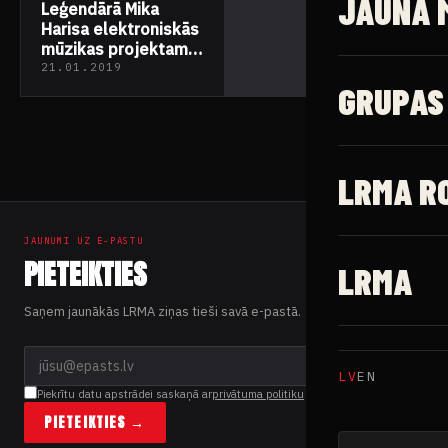
JAUNĀ 
Leģendārā Mika
Harisa elektroniskās
mūzikas projektam
“Scorn” gaidāms
21.01.2019
jauns materiāls
GRUPAS
LRMA R
JAUNUMI UZ E-PASTU
PIETEIKTIES
LRMA
Saņem jaunākās LRMA ziņas tieši savā e-pastā.
LV
EN
Piekrītu datu apstrādei saskaņā ar
privātuma politiku
PIETEIKTIES →