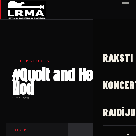
✕
RAKSTI
TĒMATURIS
#Quoit and Hed
Nod
KONCER
1 raksts
RAIDĪJU
JAUNUMI