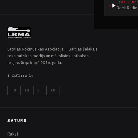
LIVE · RO
Rock Radio 
Latvijas Rokmūzikas Asociācija — Baltijas lielākais
roka mūzikas medijs un mākslinieku atbalsta
organizācija kopš 2016. gada.
info@lrma.lv
FB
IG
YT
TK
SATURS
Raksti