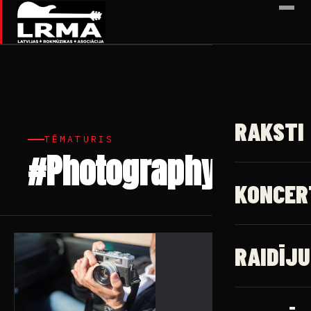
✕
RAKSTI
TĒMATURIS
#Photography
1 raksts
KONCER
RAIDĪJU