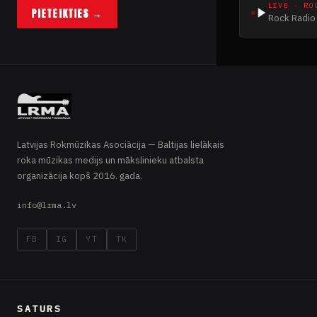
LIVE · RO
PIETEIKTIES →
Rock Radio 
Latvijas Rokmūzikas Asociācija — Baltijas lielākais
roka mūzikas medijs un mākslinieku atbalsta
organizācija kopš 2016. gada.
info@lrma.lv
FB
IG
YT
TK
SATURS