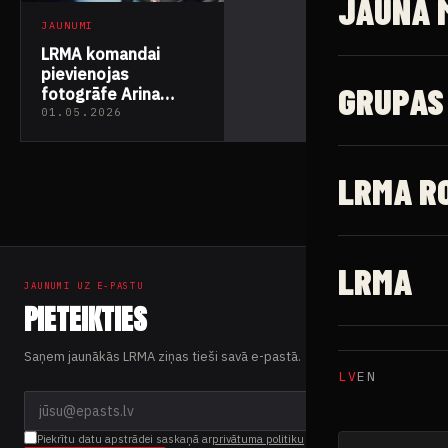
JAUNĀ 
JAUNUMI
LRMA komandai
pievienojas
GRUPAS
fotogrāfe Arina
Belova
01.05.2026
LRMA R
LRMA
JAUNUMI UZ E-PASTU
PIETEIKTIES
Saņem jaunākās LRMA ziņas tieši savā e-pastā.
LV
EN
Piekrītu datu apstrādei saskaņā ar
privātuma politiku