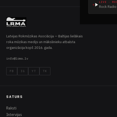
LIVE · RO
Rock Radio 
Latvijas Rokmūzikas Asociācija — Baltijas lielākais
roka mūzikas medijs un mākslinieku atbalsta
organizācija kopš 2016. gada.
info@lrma.lv
FB
IG
YT
TK
SATURS
Raksti
Intervijas