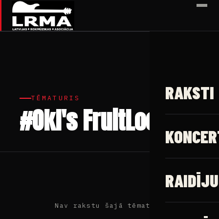
✕
RAKSTI
TĒMATURIS
#Okl's FruitLoops
KONCER
RAIDĪJU
Nav rakstu šajā tēmaturī