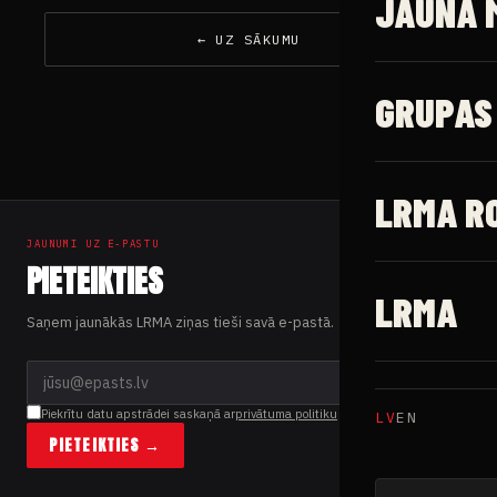
JAUNĀ 
← UZ SĀKUMU
GRUPAS
LRMA R
JAUNUMI UZ E-PASTU
PIETEIKTIES
LRMA
Saņem jaunākās LRMA ziņas tieši savā e-pastā.
Piekrītu datu apstrādei saskaņā ar
privātuma politiku
LV
EN
PIETEIKTIES →