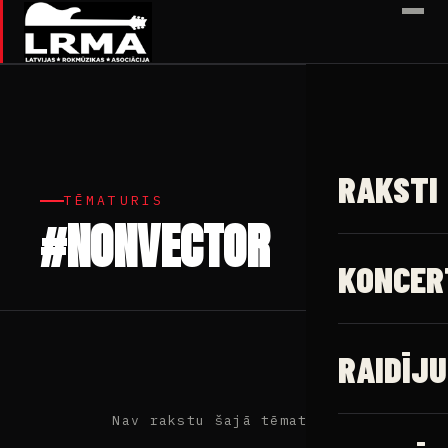
✕
RAKSTI
TĒMATURIS
#NONVECTOR
KONCER
RAIDĪJU
Nav rakstu šajā tēmaturī