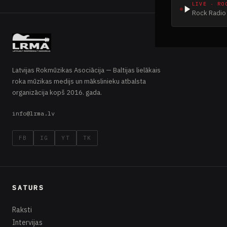
LIVE · RO
Rock Radio 
Latvijas Rokmūzikas Asociācija — Baltijas lielākais
roka mūzikas medijs un mākslinieku atbalsta
organizācija kopš 2016. gada.
info@lrma.lv
FB
IG
YT
TK
SATURS
Raksti
Intervijas