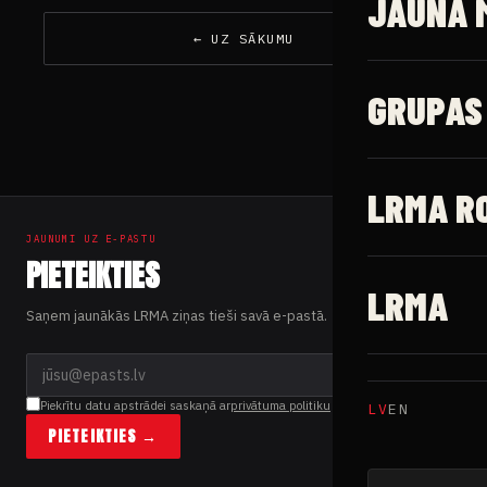
JAUNĀ 
← UZ SĀKUMU
GRUPAS
LRMA R
JAUNUMI UZ E-PASTU
PIETEIKTIES
LRMA
Saņem jaunākās LRMA ziņas tieši savā e-pastā.
Piekrītu datu apstrādei saskaņā ar
privātuma politiku
LV
EN
PIETEIKTIES →