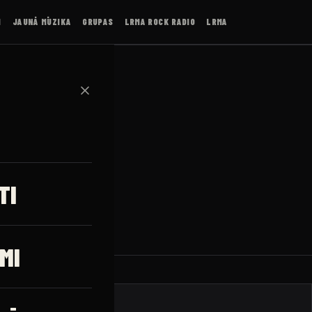
I
JAUNĀ MŪZIKA
GRUPAS
LRMA ROCK RADIO
LRMA
✕
rder
TI
MI
JAUNUMI