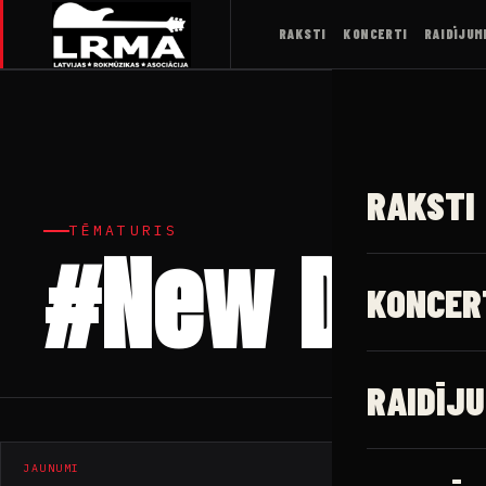
RAKSTI
KONCERTI
RAIDĪJUM
RAKSTI
TĒMATURIS
#New Diso
KONCER
RAIDĪJU
JAUNUMI