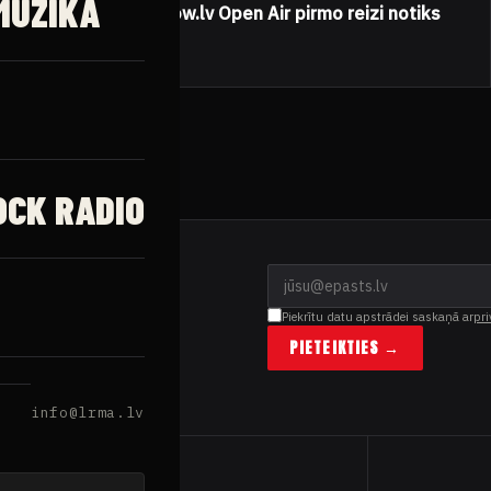
MŪZIKA
Festivāls Metalshow.lv Open Air pirmo reizi notiks
Jēkabpilī
28.05.2018
OCK RADIO
Piekrītu datu apstrādei saskaņā ar
pri
PIETEIKTIES →
info@lrma.lv