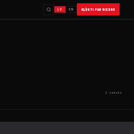
LV
EN
KĻŪSTI PAR BIEDRU
2 raksti