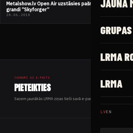
JAUNĀ 
Metalshow.lv Open Air uzstāsies pašmāju folkmetāla
grandi “Skyforger”
28.06.2018
GRUPAS
LRMA R
JAUNUMI UZ E-PASTU
LRMA
PIETEIKTIES
Saņem jaunākās LRMA ziņas tieši savā e-pastā.
LV
EN