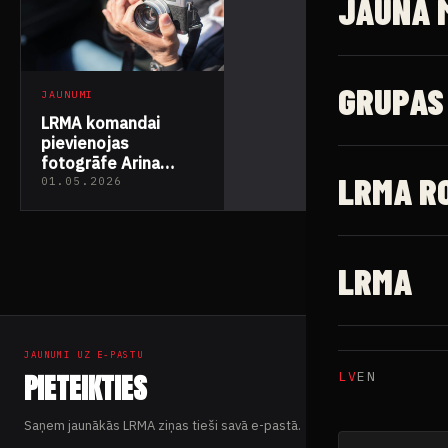
JAUNĀ 
GRUPAS
JAUNUMI
LRMA komandai
pievienojas
fotogrāfe Arina
LRMA R
Belova
01.05.2026
LRMA
JAUNUMI UZ E-PASTU
PIETEIKTIES
LV
EN
Saņem jaunākās LRMA ziņas tieši savā e-pastā.