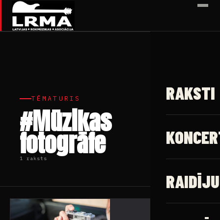
✕
RAKSTI
TĒMATURIS
#Mūzikas
fotogrāfe
KONCER
1 raksts
RAIDĪJU