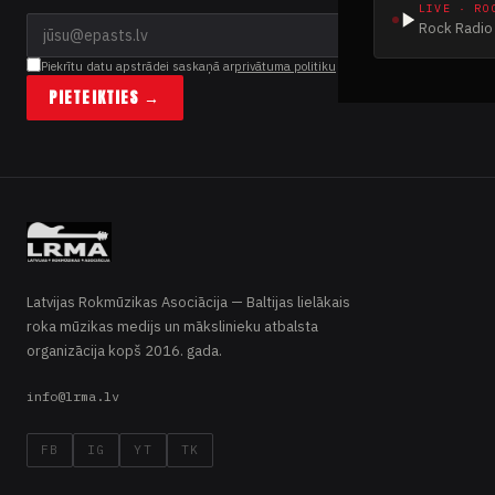
LIVE · RO
Rock Radio 
Piekrītu datu apstrādei saskaņā ar
privātuma politiku
PIETEIKTIES →
Latvijas Rokmūzikas Asociācija — Baltijas lielākais
roka mūzikas medijs un mākslinieku atbalsta
organizācija kopš 2016. gada.
info@lrma.lv
FB
IG
YT
TK