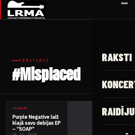
✕
RAKSTI
TĒMATURIS
#Misplaced
1 raksts
KONCER
RAIDĪJU
JAUNUMI
Purple Negative laiž
klajā savu debijas EP
– “SOAP”
26.11.2018