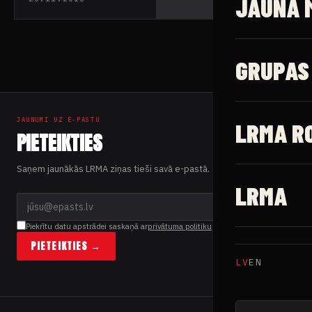
JAUNĀ 
GRUPAS
JAUNUMI UZ E-PASTU
LRMA R
PIETEIKTIES
Saņem jaunākās LRMA ziņas tieši savā e-pastā.
LRMA
Piekrītu datu apstrādei saskaņā ar
privātuma politiku
PIETEIKTIES →
LV
EN