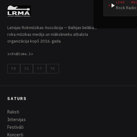
LIVE · RO
Rock Radio 
Latvijas Rokmūzikas Asociācija — Baltijas lielākais
roka mūzikas medijs un mākslinieku atbalsta
organizācija kopš 2016. gada.
info@lrma.lv
FB
IG
YT
TK
SATURS
Raksti
Intervijas
Festivāli
Koncerti