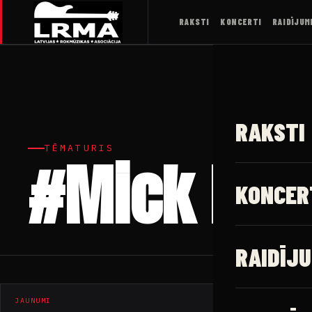
RAKSTI
KONCERTI
RAIDĪJUM
RAKSTI
TĒMATURIS
#Mick Harr
KONCER
RAIDĪJU
JAUNUMI