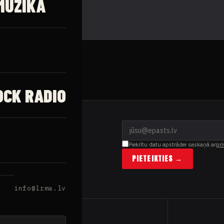
MŪZIKA
OCK RADIO
Piekrītu datu apstrādei saskaņā ar
pri
PIETEIKTIES →
info@lrma.lv