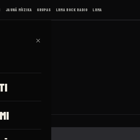
I
JAUNĀ MŪZIKA
GRUPAS
LRMA ROCK RADIO
LRMA
✕
is
TI
MI