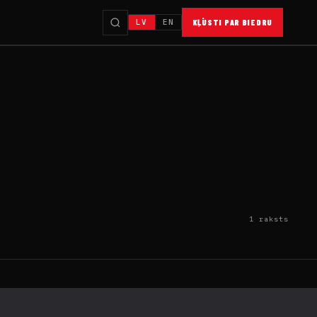
LV
EN
KĻŪSTI PAR BIEDRU
1 raksts