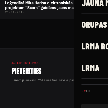
JAUNĀ 
Leģendārā Mika Harisa elektroniskās mūzikas
projektam “Scorn” gaidāms jauns materiāls
21.01.2019
GRUPAS
LRMA R
JAUNUMI UZ E-PASTU
LRMA
PIETEIKTIES
Saņem jaunākās LRMA ziņas tieši savā e-pastā.
LV
EN