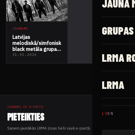
JAUNĀ 
GRUPAS
JAUNUMI
Latvijas
melodiskā/simfoniskā
black metāla grupa
LRMA R
Ocularis Infernum
31.05.2026
atgriežas ar jaunu
singlu “Strife and
Ascendance”
LRMA
JAUNUMI UZ E-PASTU
PIETEIKTIES
LV
EN
Saņem jaunākās LRMA ziņas tieši savā e-pastā.