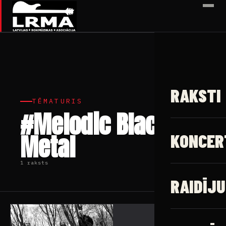
✕
RAKSTI
TĒMATURIS
#Melodic Black
Metal
KONCER
1 raksts
RAIDĪJU