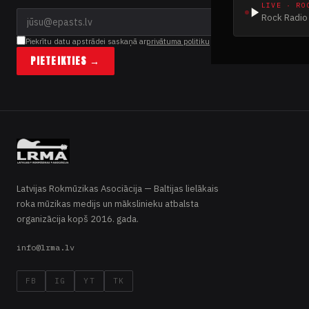
LIVE · RO
Rock Radio 
Piekrītu datu apstrādei saskaņā ar
privātuma politiku
PIETEIKTIES →
Latvijas Rokmūzikas Asociācija — Baltijas lielākais
roka mūzikas medijs un mākslinieku atbalsta
organizācija kopš 2016. gada.
info@lrma.lv
FB
IG
YT
TK