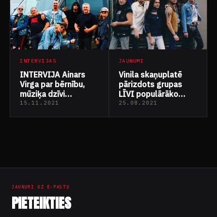
INTERVIJAS
JAUNUMI
INTERVIJA Ainars
Vinila skaņuplatē
Virga par bērnību,
pārizdots grupas
mūziķa dzīvi
LĪVI populārāko
un”Līviem” šodien
dziesmu albums
15.11.2021
25.08.2021
“Bailes par ziņģēm”
Ziņu
numerācija
pēc
JAUNUMI UZ E-PASTU
lappusēm
PIETEIKTIES