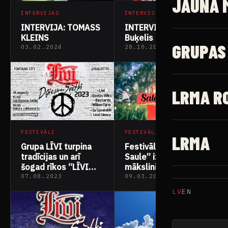
JAUNĀ 
INTERVIJAS
INTERVIJAS
INTERVIJA: TOMASS
INTERVIJA: Jānis
KLEINS
Buķelis “Līvi”
GRUPAS
03.02.2024
28.10.2023
LRMA R
FESTIVĀLI
FESTIVĀLI
LRMA
Grupa LĪVI turpina
Festivāls “Saldus
tradīcijas un arī
Saule” izziņo pirmos
šogad rīkos “LĪVI
māksliniekus
Dziesmu Svētki”
07.08.2023
09.03.2023
LV
EN