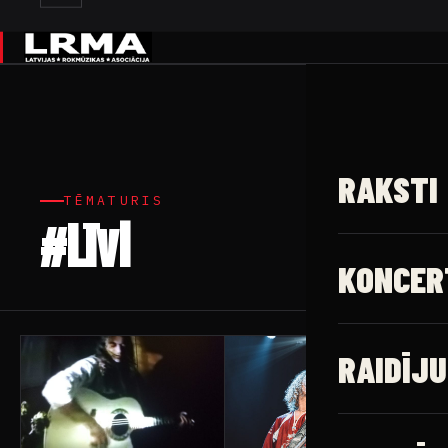
✕
RAKSTI
TĒMATURIS
#Līvi
40 raksti
KONCER
RAIDĪJU