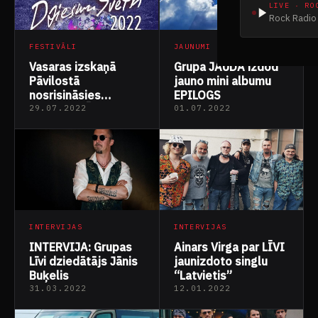
LIVE · RO
Rock Radio 
FESTIVĀLI
JAUNUMI
Vasaras izskaņā
Grupa JAUDA izdod
Pāvilostā
jauno mini albumu
nosrisināsies
EPILOGS
festivāls LĪVI
29.07.2022
01.07.2022
Dziesmu svētki
INTERVIJAS
INTERVIJAS
Ainars Virga par LĪVI
INTERVIJA: Grupas
jaunizdoto singlu
Līvi dziedātājs Jānis
“Latvietis”
Buķelis
31.03.2022
12.01.2022