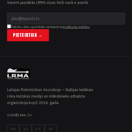
Saņem jaunākās LRMA ziņas tieši savā e-pastā.
Piekrītu datu apstrādei saskaņā ar
privātuma politiku
PIETEIKTIES →
Latvijas Rokmūzikas Asociācija — Baltijas lielākais
roka mūzikas medijs un mākslinieku atbalsta
organizācija kopš 2016. gada.
info@lrma.lv
FB
IG
YT
TK