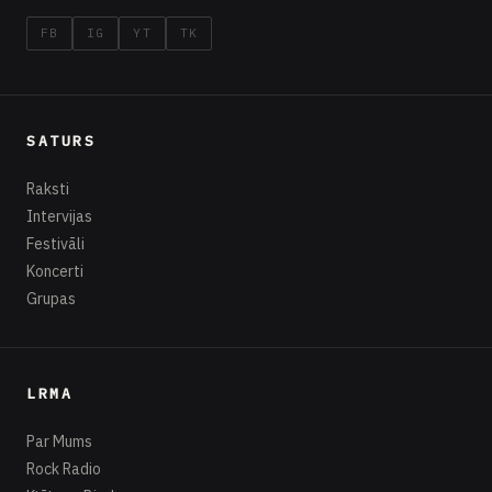
FB
IG
YT
TK
SATURS
Raksti
Intervijas
Festivāli
Koncerti
Grupas
LRMA
Par Mums
Rock Radio