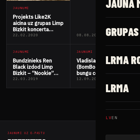
JAUNĀ 
bungu cover versiju
JAUNUMI
Projekts Like2K
aicina uz grupas Limp
GRUPAS
Bizkit koncerta
iesildīšanas
22.02.2020
08.08.2019
pasākumu bārā
“Republika”
JAUNUMI
JAUNUMI
LRMA R
Bundzinieks Ren
Vladislavs
Black izdod Limp
(BomBoss) izdod
Bizkit – “Nookie”
bungu cover versiju
bungu cover versiju
Limp Bizkit dziesmai
22.03.2019
12.09.2018
LRMA
“My Generation”
LV
EN
JAUNUMI UZ E-PASTU