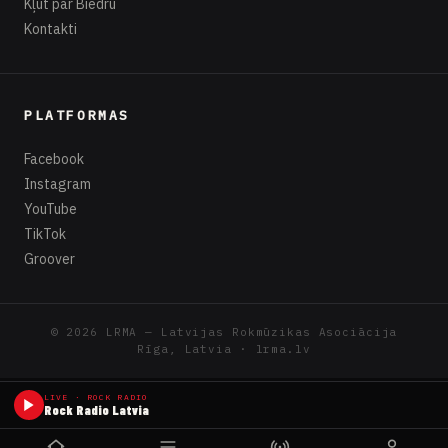
Kļūt par Biedru
Kontakti
PLATFORMAS
Facebook
Instagram
YouTube
TikTok
Groover
© 2026 LRMA — Latvijas Rokmūzikas Asociācija
Rīga, Latvia · lrma.lv
LIVE · ROCK RADIO
Rock Radio Latvia