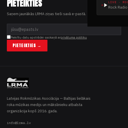
PIETEIKTIES
LIVE · RO
Rock Radio 
Saņem jaunākās LRMA ziņas tieši savā e-pastā.
Piekrītu datu apstrādei saskaņā ar
privātuma politiku
PIETEIKTIES →
Latvijas Rokmūzikas Asociācija — Baltijas lielākais
roka mūzikas medijs un mākslinieku atbalsta
organizācija kopš 2016. gada.
info@lrma.lv