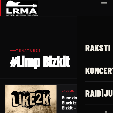
✕
RAKSTI
TĒMATURIS
#Limp Bizkit
4 raksti
KONCER
RAIDĪJU
JAUNUMI
Bundzinieks Ren
Black izdod Limp
Bizkit – “Livin it up”