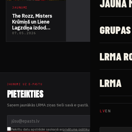
JAUNĀ 
JAUNUMI
The Rozz, Misters
Krūmiņš un Liene
GRUPAS
Lagzdiņa izdod
kopīgu singlu “Tev
07.05.2026
Ir”
LRMA R
LRMA
JAUNUMI UZ E-PASTU
PIETEIKTIES
Saņem jaunākās LRMA ziņas tieši savā e-pastā.
LV
EN
Piekrītu datu apstrādei saskaņā ar
privātuma politiku