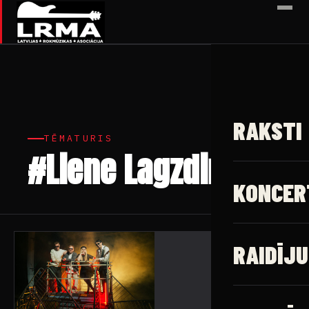
✕
RAKSTI
TĒMATURIS
#Liene Lagzdiņa
1 raksts
KONCER
RAIDĪJU