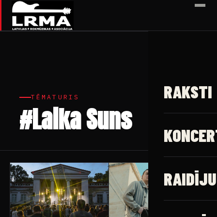
✕
RAKSTI
TĒMATURIS
#Laika Suns
5 raksti
KONCER
RAIDĪJU