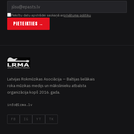
Piekrītu datu apstrādei saskaņā ar
privātuma politiku
PIETEIKTIES →
Latvijas Rokmūzikas Asociācija — Baltijas lielākais
roka mūzikas medijs un mākslinieku atbalsta
organizācija kopš 2016. gada.
info@lrma.lv
FB
IG
YT
TK