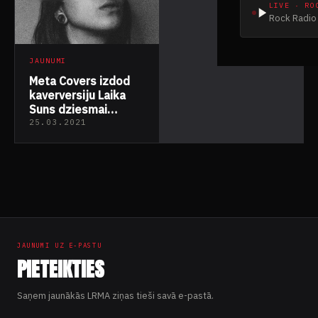
LIVE · RO
Rock Radio 
JAUNUMI
Meta Covers izdod
kaverversiju Laika
Suns dziesmai
“Dažas no
25.03.2021
Meitenēm”
JAUNUMI UZ E-PASTU
PIETEIKTIES
Saņem jaunākās LRMA ziņas tieši savā e-pastā.