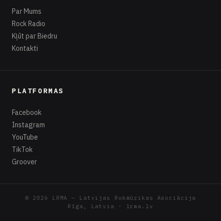
Par Mums
Rock Radio
Kļūt par Biedru
Kontakti
PLATFORMAS
Facebook
Instagram
YouTube
TikTok
Groover
© 2026 LRMA — Latvijas Rokmūzikas Asociācija
Rīga, Latvia · lrma.lv