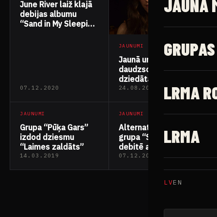
JAUNĀ 
June River laiž klajā
debijas albumu
“Sand in My Sleeping
Bag”
GRUPAS
JAUNUMI
Jaunā un
daudzsološā
dziedātāja Karīna
LRMA R
Laugale izdod singlu
07.12.2020
24.08.2020
“Colorful World”
JAUNUMI
JAUNUMI
Grupa “Pūķa Gars”
Alternatīvā metāla
LRMA
izdod dziesmu
grupa “SEIRA”
“Laimes zaldāts”
debitē ar albumu
“Decrypting
14.03.2019
07.12.2018
Parallels”
LV
EN