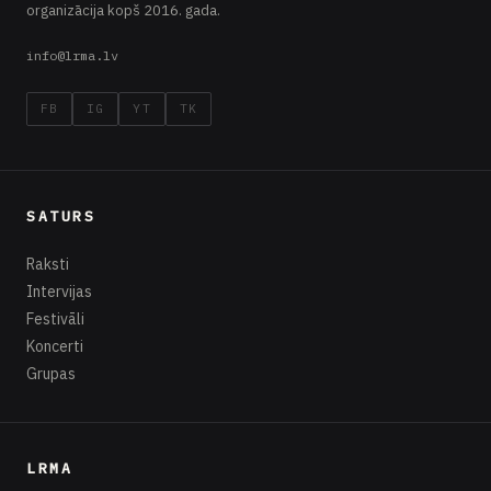
organizācija kopš 2016. gada.
info@lrma.lv
FB
IG
YT
TK
SATURS
Raksti
Intervijas
Festivāli
Koncerti
Grupas
LRMA