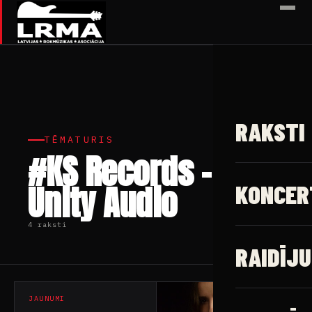
✕
RAKSTI
TĒMATURIS
#KS Records –
Unity Audio
KONCER
4 raksti
RAIDĪJU
JAUNUMI