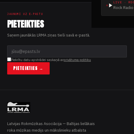
LIVE · RO
Rock Radio 
JAUNUMI UZ E-PASTU
PIETEIKTIES
Saņem jaunākās LRMA ziņas tieši savā e-pastā.
Piekrītu datu apstrādei saskaņā ar
privātuma politiku
PIETEIKTIES →
Latvijas Rokmūzikas Asociācija — Baltijas lielākais
roka mūzikas medijs un mākslinieku atbalsta