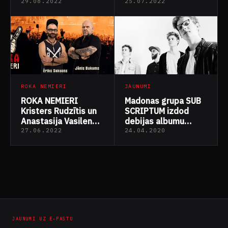
vokālists
29.08.2022
25.07.2022
ROKA NEMIERI
JAUNUMI
ROKA NEMIERI
Madonas grupa SUB
Kristers Rudzītis un
SCRIPTUM izdod
Anastasija Vasilenko
debijas albumu
22.06.2022
“21.gs. mode” un
27.06.2022
24.04.2020
karantīnas laika
singlu un video
dziesmai “Kā
Ziņu
mīlasstāstā”
numerācija
pēc
JAUNUMI UZ E-PASTU
lappusēm