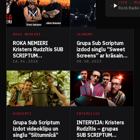
LIVE · RO
Rock Radio 
ROKA NEMIERI
JAUNUMI
ROKA NEMIERI
Grupa Sub Scriptum
Kristers Rudzītis SUB
izdod singlu “Sweet
SCRIPTUM
Screens” ar krāsainu
(12.06.2024)
mūzikas videoklipu
14.06.2024
08.08.2023
KONCERTI
INTERVIJAS
Grupa Sub Scriptum
INTERVIJA: Kristers
izdot videoklipu un
Rudzītis – grupas
singlu “Siltumnīcā”
SUB SCRIPTUM