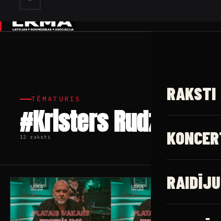
✕
RAKSTI
TĒMATURIS
#Kristers Rudzītis
KONCER
12 raksti
RAIDĪJU