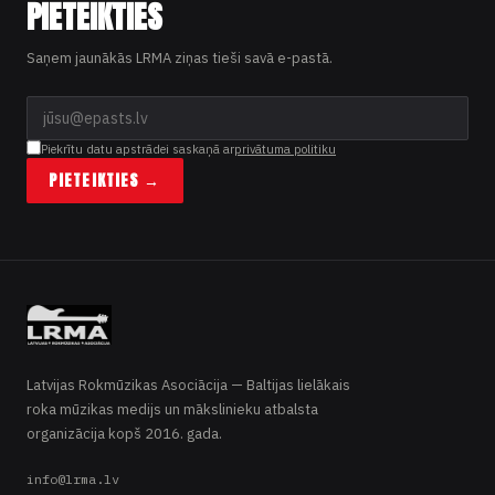
PIETEIKTIES
Saņem jaunākās LRMA ziņas tieši savā e-pastā.
Piekrītu datu apstrādei saskaņā ar
privātuma politiku
PIETEIKTIES →
Latvijas Rokmūzikas Asociācija — Baltijas lielākais
roka mūzikas medijs un mākslinieku atbalsta
organizācija kopš 2016. gada.
info@lrma.lv