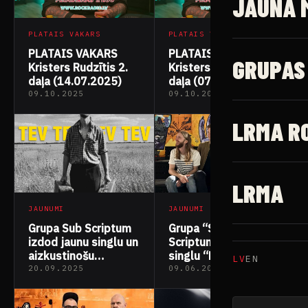
JAUNĀ 
PLATAIS VAKARS
PLATAIS VAKARS
PLATAIS VAKARS
PLATAIS VAKARS
GRUPAS
Kristers Rudzītis 2.
Kristers Rudzītis 1.
daļa (14.07.2025)
daļa (07.07.2025)
09.10.2025
09.10.2025
LRMA R
LRMA
JAUNUMI
JAUNUMI
Grupa Sub Scriptum
Grupa “Sub
izdod jaunu singlu un
Scriptum” izdod
aizkustinošu
singlu “Nepāries” un
LV
EN
videoklipu
ceļo laikā ar
20.09.2025
09.06.2025
videoklipu, filmētu
uz analogās kameras