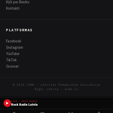
Kļūt par Biedru
Kontakti
PLATFORMAS
Facebook
Instagram
YouTube
TikTok
Groover
© 2026 LRMA — Latvijas Rokmūzikas Asociācija
Rīga, Latvia · lrma.lv
LIVE · ROCK RADIO
Rock Radio Latvia