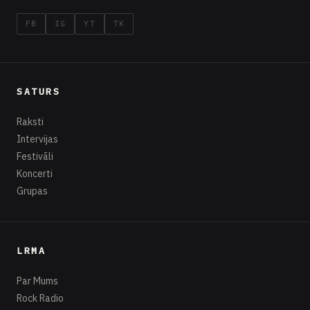
FB
IG
YT
TK
SATURS
Raksti
Intervijas
Festivāli
Koncerti
Grupas
LRMA
Par Mums
Rock Radio