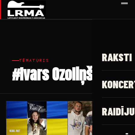
✕
RAKSTI
TĒMATURIS
#Ivars Ozoliņš
7 raksti
KONCER
RAIDĪJU