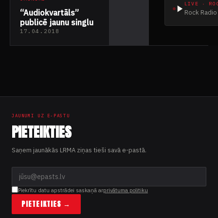
velniņš
LIVE · RO
“Audiokvartāls”
Rock Radio 
publicē jaunu singlu
17.04.2018
JAUNUMI UZ E-PASTU
PIETEIKTIES
Saņem jaunākās LRMA ziņas tieši savā e-pastā.
Piekrītu datu apstrādei saskaņā ar
privātuma politiku
PIETEIKTIES →