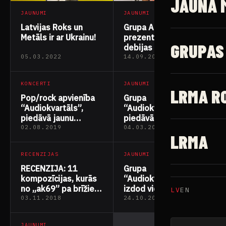
JAUNĀ 
JAUNUMI
JAUNUMI
Latvijas Roks un
Grupa Audiokvartāls
Metāls ir ar Ukrainu!
prezentē videoklipu
GRUPAS
debijas albuma
tituldziesmai “Runa
05.03.2022
14.09.2020
nav par naudu”
KONCERTI
JAUNUMI
LRMA R
Pop/rock apvienība
Grupa
“Audiokvartāls”,
“Audiokvartāls”
piedāvā jaunu
piedāvā dziesmu “Tu
dziesmu un
man pajautā”
02.08.2019
04.03.2019
LRMA
videoklipu “Nāc ar
mani spēlēties”
RECENZIJAS
JAUNUMI
RECENZIJA: 11
Grupa
kompozīcijas, kurās
“Audiokvartāls”
no „ak69” pa brīžiem
izdod video
LV
EN
cenšas izlauzties
“Meitene Lietū”
03.11.2018
24.10.2018
smagāks,
nepieradināts
JAUNUMI