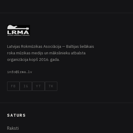
Latvijas Rokmūzikas Asociācija — Baltijas lielākais
roka mūzikas medijs un mākslinieku atbalsta
organizācija kopš 2016. gada.
info@lrma.lv
FB
IG
YT
TK
SATURS
Raksti