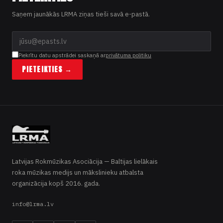
Saņem jaunākās LRMA ziņas tieši savā e-pastā.
Piekrītu datu apstrādei saskaņā ar
privātuma politiku
PIETEIKTIES →
Latvijas Rokmūzikas Asociācija — Baltijas lielākais
roka mūzikas medijs un mākslinieku atbalsta
organizācija kopš 2016. gada.
info@lrma.lv