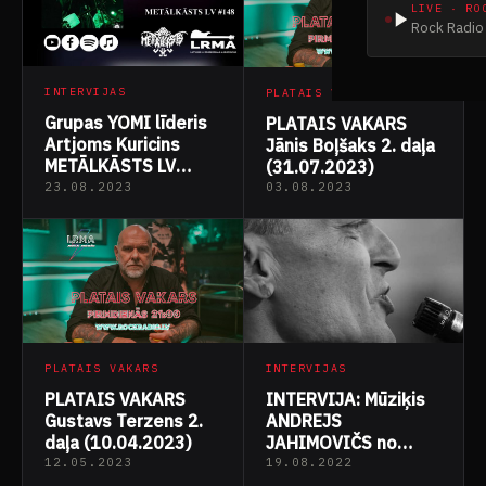
LIVE · RO
Rock Radio 
INTERVIJAS
PLATAIS VAKARS
Grupas YOMI līderis
PLATAIS VAKARS
Artjoms Kuricins
Jānis Boļšaks 2. daļa
METĀLKĀSTS LV
(31.07.2023)
Podkāsts
23.08.2023
03.08.2023
PLATAIS VAKARS
INTERVIJAS
PLATAIS VAKARS
INTERVIJA: Mūziķis
Gustavs Terzens 2.
ANDREJS
daļa (10.04.2023)
JAHIMOVIČS no
grupas CEMENTS
12.05.2023
19.08.2022