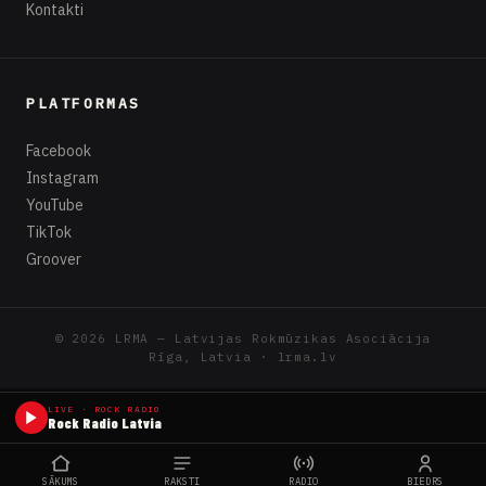
Kontakti
PLATFORMAS
Facebook
Instagram
YouTube
TikTok
Groover
© 2026 LRMA — Latvijas Rokmūzikas Asociācija
Rīga, Latvia · lrma.lv
LIVE · ROCK RADIO
Rock Radio Latvia
SĀKUMS
RAKSTI
RADIO
BIEDRS