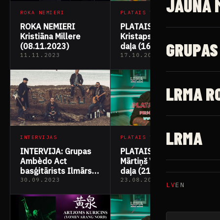
JAUNĀ 
PLATAIS VAKARS
ROKA NEMIERI
PLATAIS VAKARS
ROKA NEMIERI
Kristaps Sprūds 1.
Kristiāna Millere
GRUPAS
daļa (16.10.2023)
(08.11.2023)
11.11.2023
17.10.2023
LRMA R
LRMA
PLATAIS VAKARS
INTERVIJAS
PLATAIS VAKARS
INTERVIJA: Grupas
Mārtiņš Vaters 1.
Ambèdo Act
daļa (21.08.2023)
basģitārists Ilmārs
Parols
30.09.2023
23.08.2023
LV
EN