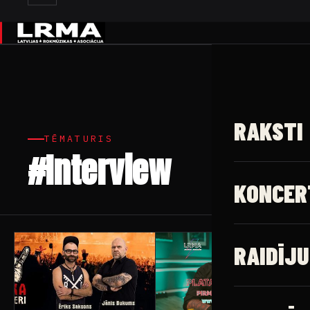
✕
RAKSTI
TĒMATURIS
#Interview
31 raksti
KONCER
RAIDĪJU