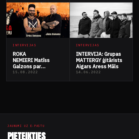
INTERVIJAS
INTERVIJAS
ROKA
INTERVIJA: Grupas
NEMIERI Matīss
MATTERGY ģitārists
Galzons par
Aigars Aress Māls
festivālu “Vērte” (10.08.2022)
15.08.2022
14.06.2022
Ziņu
numerācija
pēc
JAUNUMI UZ E-PASTU
lappusēm
PIETEIKTIES