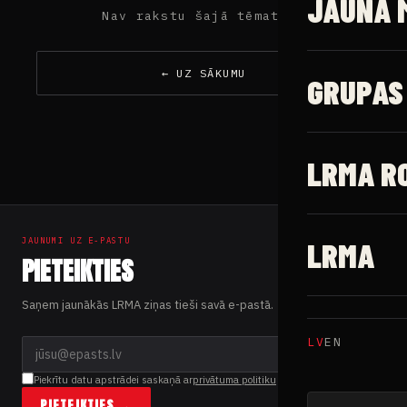
JAUNĀ 
Nav rakstu šajā tēmaturī
← UZ SĀKUMU
GRUPAS
LRMA R
JAUNUMI UZ E-PASTU
LRMA
PIETEIKTIES
Saņem jaunākās LRMA ziņas tieši savā e-pastā.
LV
EN
Piekrītu datu apstrādei saskaņā ar
privātuma politiku
PIETEIKTIES →