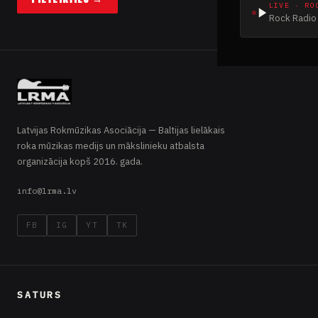
LIVE · RO
Rock Radio 
Latvijas Rokmūzikas Asociācija — Baltijas lielākais
roka mūzikas medijs un mākslinieku atbalsta
organizācija kopš 2016. gada.
info@lrma.lv
FB
IG
YT
TK
SATURS