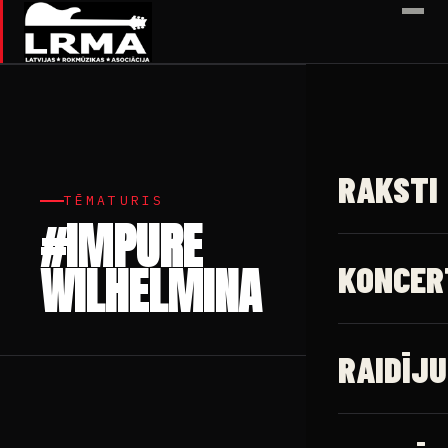
✕
RAKSTI
TĒMATURIS
#IMPURE
WILHELMINA
KONCER
RAIDĪJU