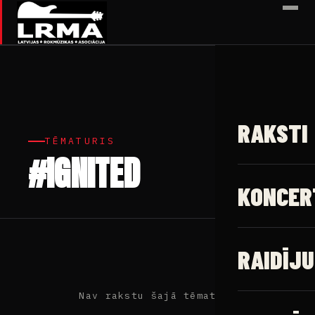
✕
RAKSTI
TĒMATURIS
#IGNITED
KONCER
RAIDĪJU
Nav rakstu šajā tēmaturī