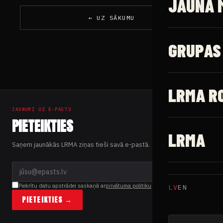
JAUNĀ 
← UZ SĀKUMU
GRUPAS
LRMA R
JAUNUMI UZ E-PASTU
PIETEIKTIES
LRMA
Saņem jaunākās LRMA ziņas tieši savā e-pastā.
Piekrītu datu apstrādei saskaņā ar
privātuma politiku
LV
EN
PIETEIKTIES →