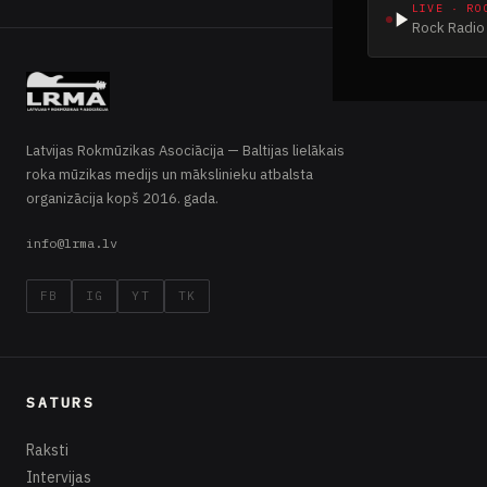
LIVE · RO
Rock Radio 
Latvijas Rokmūzikas Asociācija — Baltijas lielākais
roka mūzikas medijs un mākslinieku atbalsta
organizācija kopš 2016. gada.
info@lrma.lv
FB
IG
YT
TK
SATURS
Raksti
Intervijas