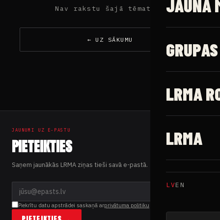
JAUNĀ 
Nav rakstu šajā tēmaturī
← UZ SĀKUMU
GRUPAS
LRMA R
JAUNUMI UZ E-PASTU
LRMA
PIETEIKTIES
Saņem jaunākās LRMA ziņas tieši savā e-pastā.
LV
EN
Piekrītu datu apstrādei saskaņā ar
privātuma politiku
PIETEIKTIES →