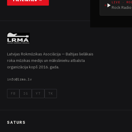
LIVE · RO
Rock Radio 
Latvijas Rokmūzikas Asociācija — Baltijas lielākais
roka mūzikas medijs un mākslinieku atbalsta
organizācija kopš 2016. gada.
info@lrma.lv
FB
IG
YT
TK
SATURS