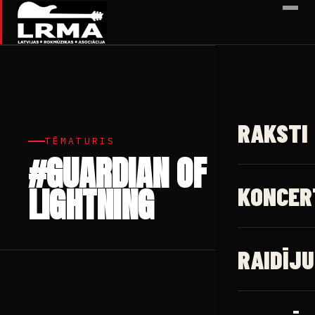
✕
RAKSTI
TĒMATURIS
#GUARDIAN OF
LIGHTNING
KONCER
RAIDĪJU