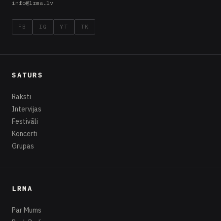
info@lrma.lv
FB
IG
YT
TK
SATURS
Raksti
Intervijas
Festivāli
Koncerti
Grupas
LRMA
Par Mums