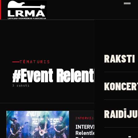
✕
RAKSTI
TĒMATURIS
#Event Relentless
KONCER
3 raksti
RAIDĪJU
INTERVIJAS
INTERVIJA ar “Event
Relentless”: