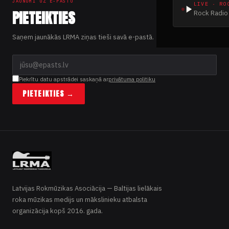
JAUNUMI UZ E-PASTU
LIVE · RO
PIETEIKTIES
Rock Radio 
Saņem jaunākās LRMA ziņas tieši savā e-pastā.
Piekrītu datu apstrādei saskaņā ar
privātuma politiku
PIETEIKTIES →
Latvijas Rokmūzikas Asociācija — Baltijas lielākais
roka mūzikas medijs un mākslinieku atbalsta
organizācija kopš 2016. gada.