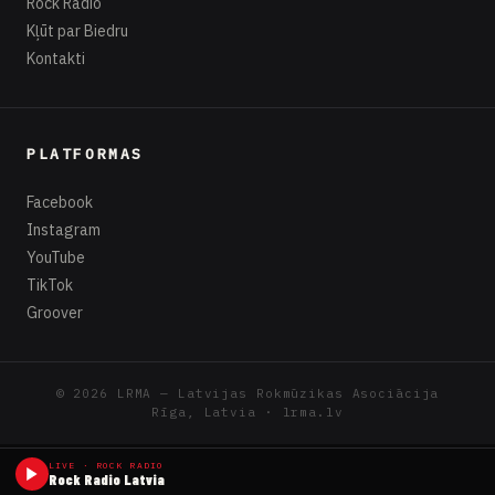
Rock Radio
Kļūt par Biedru
Kontakti
PLATFORMAS
Facebook
Instagram
YouTube
TikTok
Groover
© 2026 LRMA — Latvijas Rokmūzikas Asociācija
Rīga, Latvia · lrma.lv
LIVE · ROCK RADIO
Rock Radio Latvia