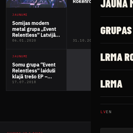
JAUNĀ 
Rokenrols pamazām
izlaiž garu, bet
metāls nemirs!
JAUNUMI
Somijas modern
GRUPAS
metal grupa „Event
Relentless” Latvijā
un Lietuvā prezentēs
06.01.2020
31.10.2018
jauno albumu
„Circle”
LRMA R
JAUNUMI
Somu grupa “Event
Relentless” laiduši
klajā trešo EP –
LRMA
“Event Relentless”
17.07.2018
LV
EN