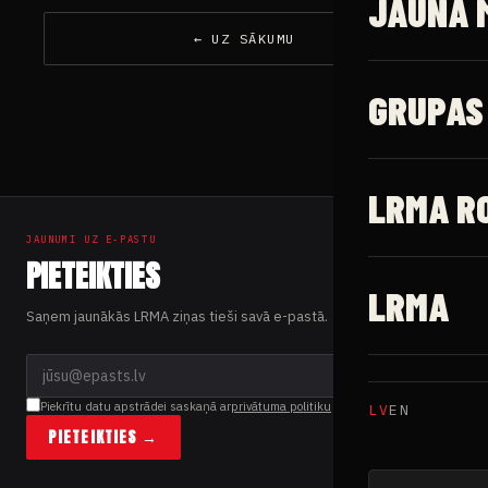
JAUNĀ 
← UZ SĀKUMU
GRUPAS
LRMA R
JAUNUMI UZ E-PASTU
PIETEIKTIES
LRMA
Saņem jaunākās LRMA ziņas tieši savā e-pastā.
Piekrītu datu apstrādei saskaņā ar
privātuma politiku
LV
EN
PIETEIKTIES →