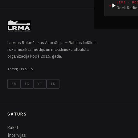
LIVE · RO
Rock Radio 
Latvijas Rokmūzikas Asociācija — Baltijas lielākais
roka mūzikas medijs un mākslinieku atbalsta
organizācija kopš 2016. gada.
info@lrma.lv
FB
IG
YT
TK
SATURS
Raksti
Intervijas