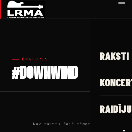
✕
RAKSTI
TĒMATURIS
#DOWNWIND
KONCER
RAIDĪJU
Nav rakstu šajā tēmaturī