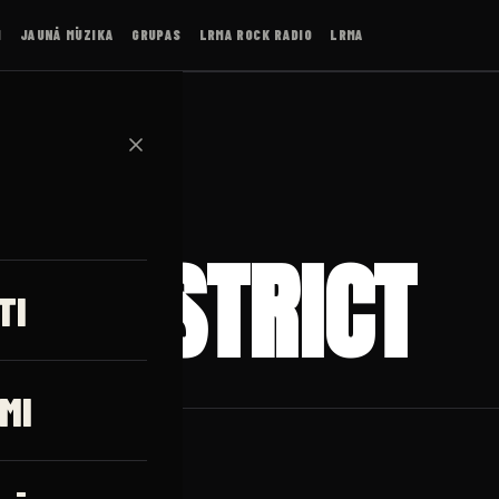
I
JAUNĀ MŪZIKA
GRUPAS
LRMA ROCK RADIO
LRMA
✕
 DISTRICT
TI
MI