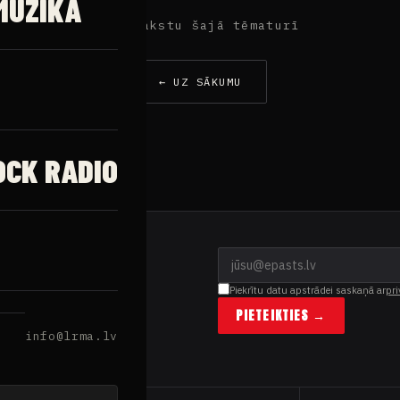
MŪZIKA
Nav rakstu šajā tēmaturī
← UZ SĀKUMU
OCK RADIO
Piekrītu datu apstrādei saskaņā ar
pri
PIETEIKTIES →
info@lrma.lv