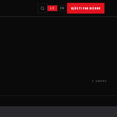
LV
EN
KĻŪSTI PAR BIEDRU
1 raksts