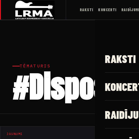
RAKSTI
KONCERTI
RAIDĪJUM
RAKSTI
TĒMATURIS
#Disposab
KONCER
RAIDĪJU
JAUNUMI