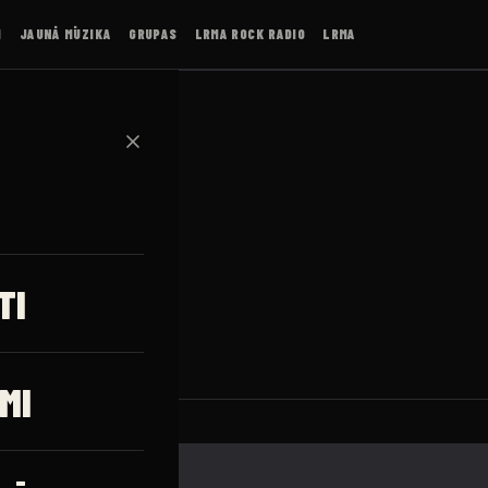
I
JAUNĀ MŪZIKA
GRUPAS
LRMA ROCK RADIO
LRMA
✕
le
TI
MI