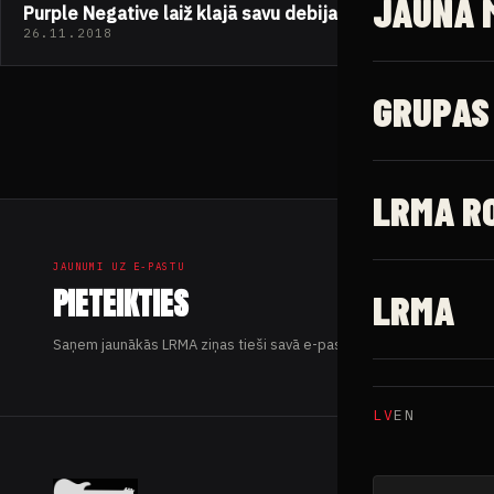
JAUNĀ 
Purple Negative laiž klajā savu debijas EP – “SOAP”
26.11.2018
GRUPAS
LRMA R
JAUNUMI UZ E-PASTU
PIETEIKTIES
LRMA
Saņem jaunākās LRMA ziņas tieši savā e-pastā.
LV
EN