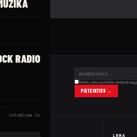
MŪZIKA
OCK RADIO
Piekrītu datu apstrādei saskaņā ar
pri
PIETEIKTIES →
info@lrma.lv
SATURS
LRMA