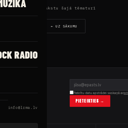
MŪZIKA
Nav rakstu šajā tēmaturī
← UZ SĀKUMU
OCK RADIO
Piekrītu datu apstrādei saskaņā ar
pri
PIETEIKTIES →
info@lrma.lv