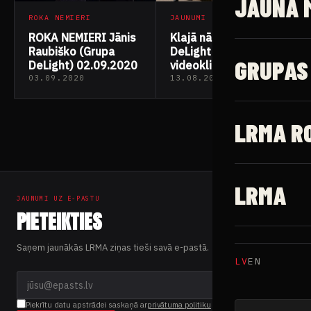
JAUNĀ 
ROKA NEMIERI
JAUNUMI
ROKA NEMIERI Jānis
Klajā nāk grupas
Raubiško (Grupa
DeLight pirmais
GRUPAS
DeLight) 02.09.2020
videoklips
03.09.2020
13.08.2020
LRMA R
LRMA
JAUNUMI UZ E-PASTU
PIETEIKTIES
Saņem jaunākās LRMA ziņas tieši savā e-pastā.
LV
EN
Piekrītu datu apstrādei saskaņā ar
privātuma politiku