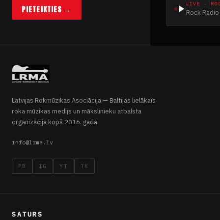
LIVE · RO
PIETEIKTIES →
Rock Radio 
Latvijas Rokmūzikas Asociācija — Baltijas lielākais
roka mūzikas medijs un mākslinieku atbalsta
organizācija kopš 2016. gada.
info@lrma.lv
FB
IG
YT
TK
SATURS