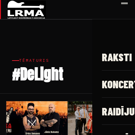
✕
RAKSTI
TĒMATURIS
#DeLight
2 raksti
KONCER
RAIDĪJU