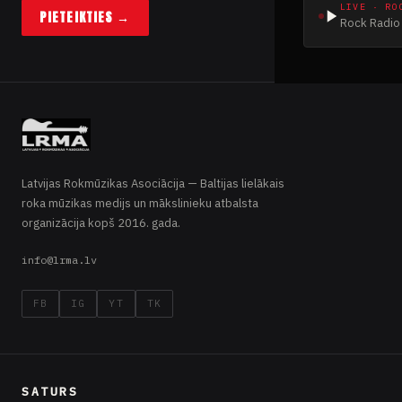
LIVE · RO
PIETEIKTIES →
Rock Radio 
Latvijas Rokmūzikas Asociācija — Baltijas lielākais
roka mūzikas medijs un mākslinieku atbalsta
organizācija kopš 2016. gada.
info@lrma.lv
FB
IG
YT
TK
SATURS