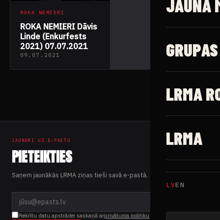
JAUNĀ 
ROKA NEMIERI
ROKA NEMIERI Dāvis
Linde (Enkurfests
GRUPAS
2021) 07.07.2021
09.07.2021
LRMA R
LRMA
JAUNUMI UZ E-PASTU
PIETEIKTIES
Saņem jaunākās LRMA ziņas tieši savā e-pastā.
LV
EN
Piekrītu datu apstrādei saskaņā ar
privātuma politiku