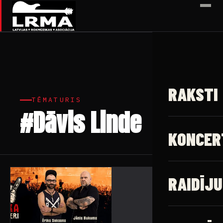
✕
RAKSTI
TĒMATURIS
#Dāvis Linde
1 raksts
KONCER
RAIDĪJU