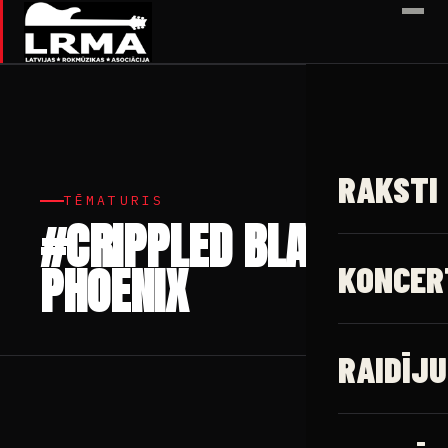
✕
RAKSTI
TĒMATURIS
#CRIPPLED BLACK
PHOENIX
KONCER
RAIDĪJU