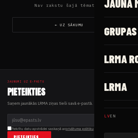
JAUNĀ 
Nav rakstu šajā tēmaturī
← UZ SĀKUMU
GRUPAS
LRMA R
JAUNUMI UZ E-PASTU
LRMA
PIETEIKTIES
Saņem jaunākās LRMA ziņas tieši savā e-pastā.
LV
EN
Piekrītu datu apstrādei saskaņā ar
privātuma politiku
PIETEIKTIES →