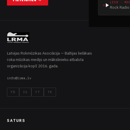
LIVE · RO
Rock Radio 
Latvijas Rokmūzikas Asociācija — Baltijas lielākais
roka mūzikas medijs un mākslinieku atbalsta
organizācija kopš 2016. gada.
info@lrma.lv
FB
IG
YT
TK
SATURS