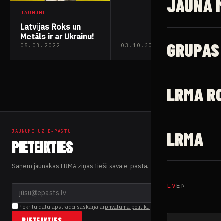
JAUNĀ 
JAUNUMI
Latvijas Roks un
Metāls ir ar Ukrainu!
GRUPAS
05.03.2022
03.10.2018
LRMA R
LRMA
JAUNUMI UZ E-PASTU
PIETEIKTIES
Saņem jaunākās LRMA ziņas tieši savā e-pastā.
LV
EN
Piekrītu datu apstrādei saskaņā ar
privātuma politiku
PIETEIKTIES →