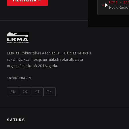
LIVE · RO
Rock Radio 
Latvijas Rokmūzikas Asociācija — Baltijas lielākais
roka mūzikas medijs un mākslinieku atbalsta
organizācija kopš 2016. gada.
info@lrma.lv
FB
IG
YT
TK
SATURS