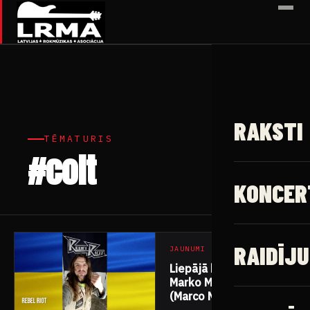
✕
RAKSTI
TĒMATURIS
#colt
2 raksti
KONCER
RAIDĪJU
JAUNUMI
Liepājā koncertēs
Marko Mendoza
(Marco Mendoza)