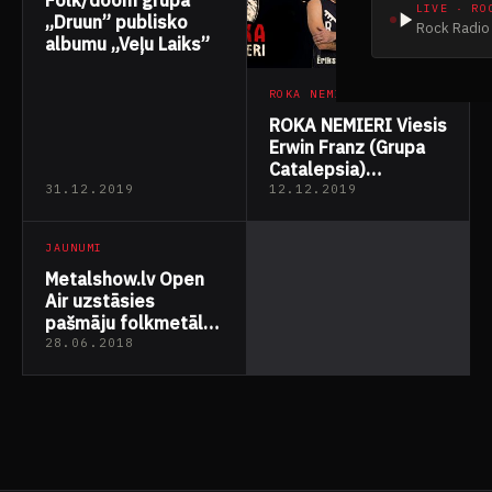
LIVE · RO
„Druun” publisko
Rock Radio 
albumu „Veļu Laiks”
ROKA NEMIERI
ROKA NEMIERI Viesis
Erwin Franz (Grupa
Catalepsia)
11.12.2019
31.12.2019
12.12.2019
JAUNUMI
Metalshow.lv Open
Air uzstāsies
pašmāju folkmetāla
grandi “Skyforger”
28.06.2018