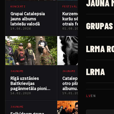
JAUNĀ 
KONCERTI
FESTIVĀLI
Grupai Catalepsia
Kurzemē topošajā
jauns albums
kuršu sētā notiks
GRUPAS
latviešu valodā
otrais festivāls
“Bandava”
19.04.2024
01.08.2023
LRMA R
LRMA
JAUNUMI
JAUNUMI
Rīgā uzstāsies
Catalepsia izdod
Baltkrievijas
otro pilnmetrāžas
pagānmetāla pionieri
albumu
“Gods Tower”
“Inheritance”
14.02.2020
19.01.2020
LV
EN
JAUNUMI
Folk/doom grupa