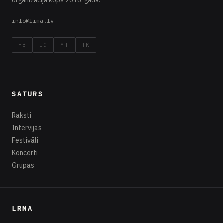
organizācija kopš 2016. gada.
info@lrma.lv
FB
IG
YT
TK
SATURS
Raksti
Intervijas
Festivāli
Koncerti
Grupas
LRMA