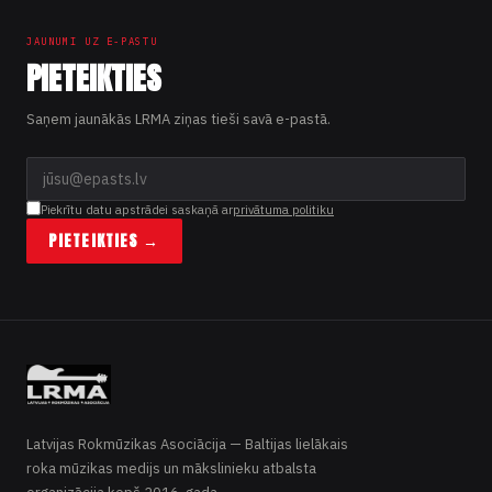
JAUNUMI UZ E-PASTU
PIETEIKTIES
Saņem jaunākās LRMA ziņas tieši savā e-pastā.
Piekrītu datu apstrādei saskaņā ar
privātuma politiku
PIETEIKTIES →
Latvijas Rokmūzikas Asociācija — Baltijas lielākais
roka mūzikas medijs un mākslinieku atbalsta