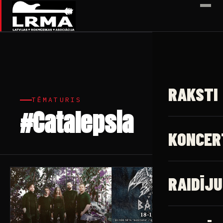
✕
RAKSTI
TĒMATURIS
#Catalepsia
7 raksti
KONCER
RAIDĪJU