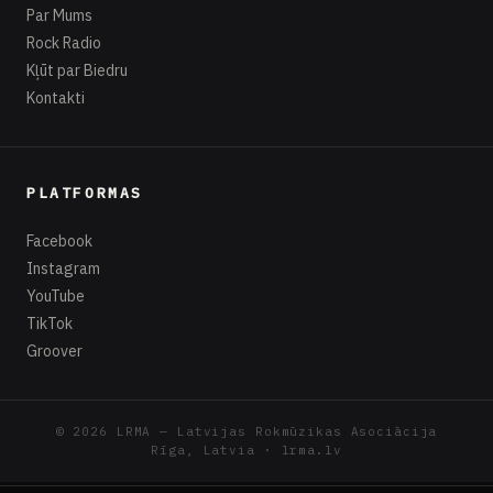
Par Mums
Rock Radio
Kļūt par Biedru
Kontakti
PLATFORMAS
Facebook
Instagram
YouTube
TikTok
Groover
© 2026 LRMA — Latvijas Rokmūzikas Asociācija
Rīga, Latvia · lrma.lv