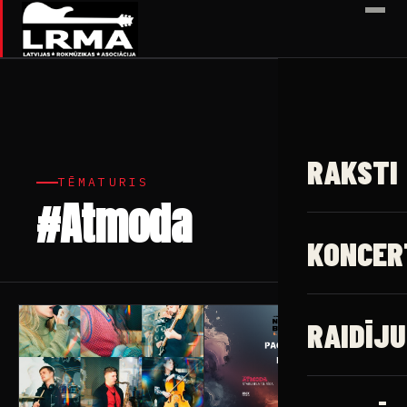
✕
RAKSTI
TĒMATURIS
#Atmoda
5 raksti
KONCER
RAIDĪJU