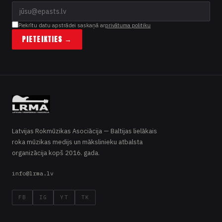
Piekrītu datu apstrādei saskaņā ar
privātuma politiku
PIETEIKTIES →
Latvijas Rokmūzikas Asociācija — Baltijas lielākais
roka mūzikas medijs un mākslinieku atbalsta
organizācija kopš 2016. gada.
info@lrma.lv
FB
IG
YT
TK