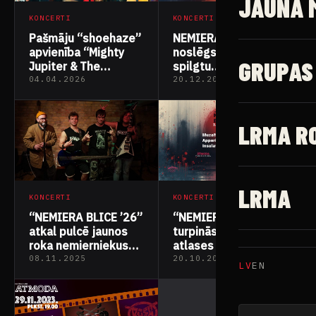
JAUNĀ 
KONCERTI
KONCERTI
NEMIERA BLICE ’26
Pašmāju “shoehaze”
noslēgs gada ciklu ar
apvienība “Mighty
GRUPAS
spilgtu
Jupiter & The
koncertvakaru
Mooncake Band”
04.04.2026
20.12.2025
“Atmodā”
izdod jaunu singlu
latviešu valodā
LRMA R
LRMA
KONCERTI
KONCERTI
“NEMIERA BLICE ’26”
“NEMIERA BLICE ’26”
turpinās ar otro
atkal pulcē jaunos
atlases koncertu –
roka nemierniekus
uz “Atmodas”
“Atmodā”
08.11.2025
20.10.2025
LV
EN
skatuves kāps trīs
jaunas apvienības.