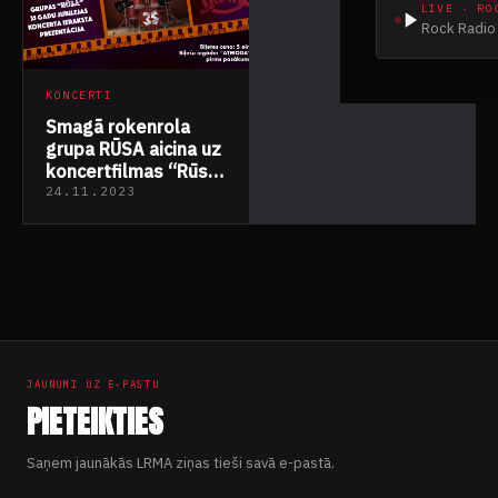
LIVE · RO
Rock Radio 
KONCERTI
Smagā rokenrola
grupa RŪSA aicina uz
koncertfilmas “Rūsa.
35 gadu jubilejas
24.11.2023
koncerts” pirmizrādi
JAUNUMI UZ E-PASTU
PIETEIKTIES
Saņem jaunākās LRMA ziņas tieši savā e-pastā.