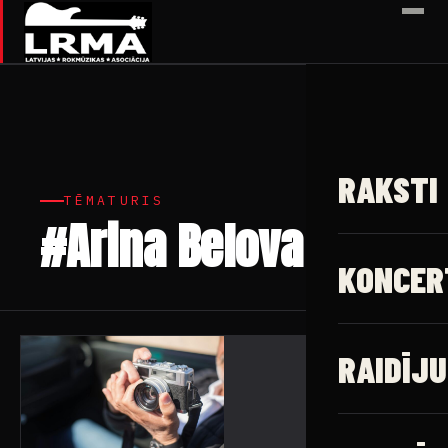
✕
RAKSTI
TĒMATURIS
#Arina Belova
1 raksts
KONCER
RAIDĪJU