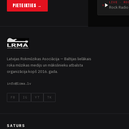
LIVE · RO
PIETEIKTIES →
Rock Radio 
Latvijas Rokmūzikas Asociācija — Baltijas lielākais
roka mūzikas medijs un mākslinieku atbalsta
organizācija kopš 2016. gada.
info@lrma.lv
FB
IG
YT
TK
SATURS