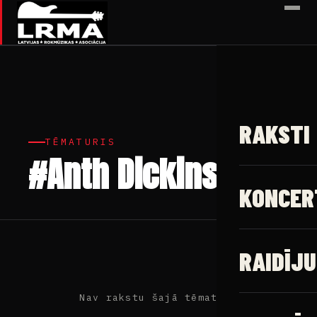
✕
RAKSTI
TĒMATURIS
#Anth Dickinson
KONCER
RAIDĪJU
Nav rakstu šajā tēmaturī