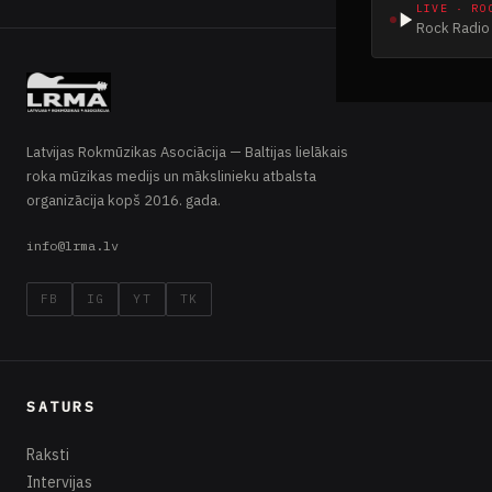
LIVE · RO
Rock Radio 
Latvijas Rokmūzikas Asociācija — Baltijas lielākais
roka mūzikas medijs un mākslinieku atbalsta
organizācija kopš 2016. gada.
info@lrma.lv
FB
IG
YT
TK
SATURS
Raksti
Intervijas