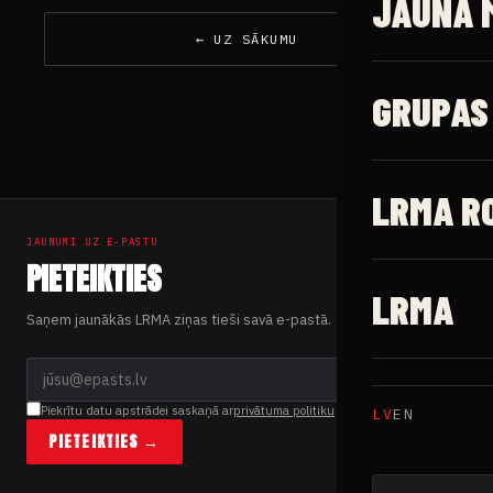
JAUNĀ 
← UZ SĀKUMU
GRUPAS
LRMA R
JAUNUMI UZ E-PASTU
PIETEIKTIES
LRMA
Saņem jaunākās LRMA ziņas tieši savā e-pastā.
Piekrītu datu apstrādei saskaņā ar
privātuma politiku
LV
EN
PIETEIKTIES →