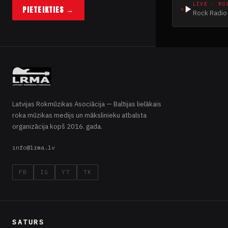
LIVE · RO
PIETEIKTIES →
Rock Radio 
Latvijas Rokmūzikas Asociācija — Baltijas lielākais
roka mūzikas medijs un mākslinieku atbalsta
organizācija kopš 2016. gada.
info@lrma.lv
FB
IG
YT
TK
SATURS