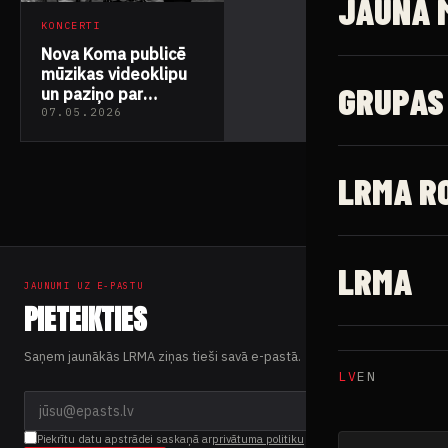
JAUNĀ 
KONCERTI
Nova Koma publicē
mūzikas videoklipu
GRUPAS
un paziņo par
nākamo albumu
07.05.2026
LRMA R
LRMA
JAUNUMI UZ E-PASTU
PIETEIKTIES
Saņem jaunākās LRMA ziņas tieši savā e-pastā.
LV
EN
Piekrītu datu apstrādei saskaņā ar
privātuma politiku