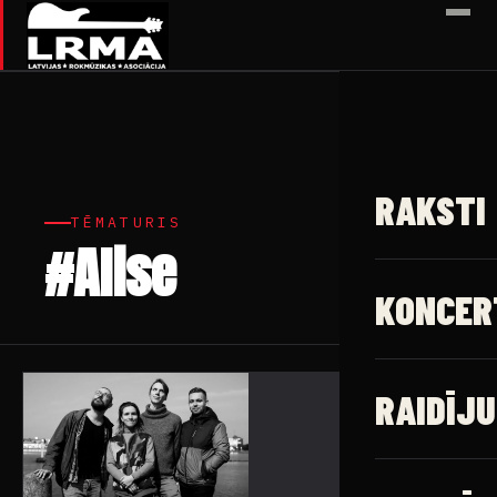
✕
RAKSTI
TĒMATURIS
#Alise
1 raksts
KONCER
RAIDĪJU