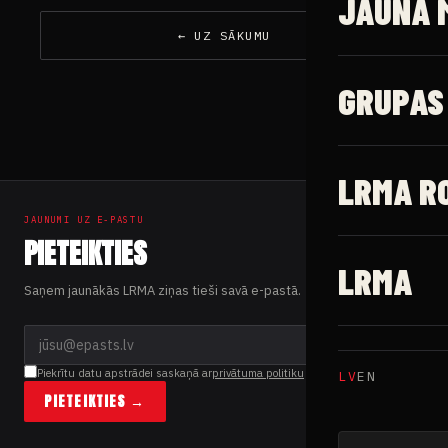
JAUNĀ 
← UZ SĀKUMU
GRUPAS
LRMA R
JAUNUMI UZ E-PASTU
PIETEIKTIES
LRMA
Saņem jaunākās LRMA ziņas tieši savā e-pastā.
Piekrītu datu apstrādei saskaņā ar
privātuma politiku
LV
EN
PIETEIKTIES →