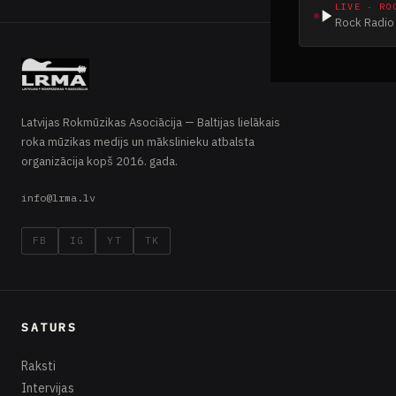
LIVE · RO
Rock Radio 
Latvijas Rokmūzikas Asociācija — Baltijas lielākais
roka mūzikas medijs un mākslinieku atbalsta
organizācija kopš 2016. gada.
info@lrma.lv
FB
IG
YT
TK
SATURS
Raksti
Intervijas