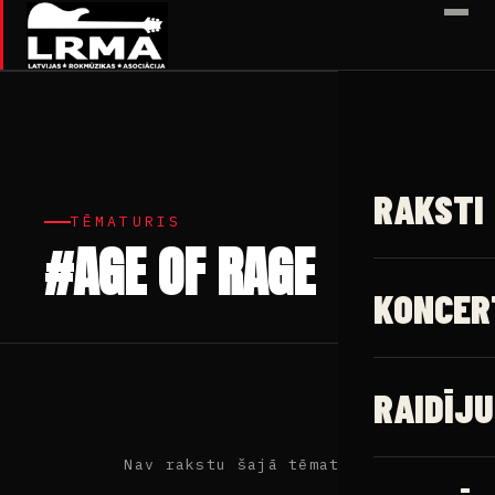
✕
RAKSTI
TĒMATURIS
#AGE OF RAGE
KONCER
RAIDĪJU
Nav rakstu šajā tēmaturī