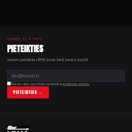
Ziņu
numerācija
pēc
JAUNUMI UZ E-PASTU
lappusēm
PIETEIKTIES
Saņem jaunākās LRMA ziņas tieši savā e-pastā.
Piekrītu datu apstrādei saskaņā ar
privātuma politiku
PIETEIKTIES →