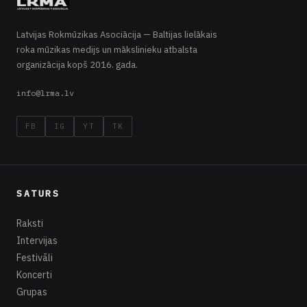
Latvijas Rokmūzikas Asociācija — Baltijas lielākais
roka mūzikas medijs un mākslinieku atbalsta
organizācija kopš 2016. gada.
info@lrma.lv
FB
IG
YT
TK
SATURS
Raksti
Intervijas
Festivāli
Koncerti
Grupas