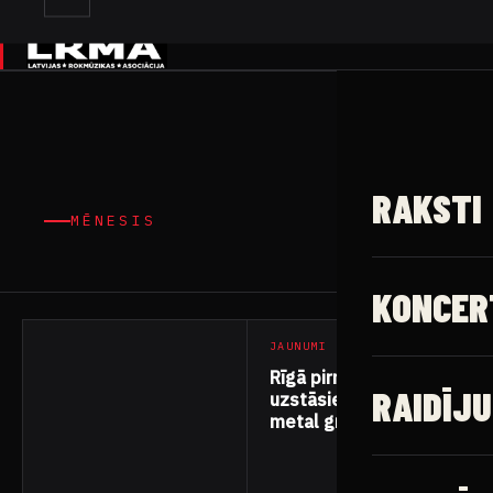
✕
RAKSTI
MĒNESIS
23 raksti
KONCER
JAUNUMI
Rīgā pirmo reizi
RAIDĪJU
uzstāsies power
metal grupa
“Amaranthe”