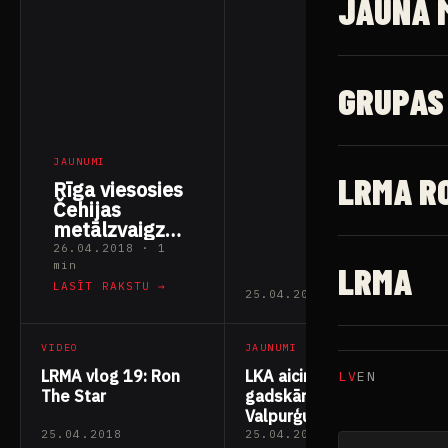
JAUNĀ 
GRUPAS
JAUNUMI
LRMA R
Rīga viesosies
Čehijas
metālzvaigznes
“Alia
26.04.2018 · 1
Tempora”
min
LRMA
LASĪT RAKSTU →
25.04.2018
VIDEO
JAUNUMI
LRMA vlog 19: Ron
LKA aicina uz
LV
EN
The Star
gadskārējajām
Valpurģu nakts
svinībām
25.04.2018
25.04.2018