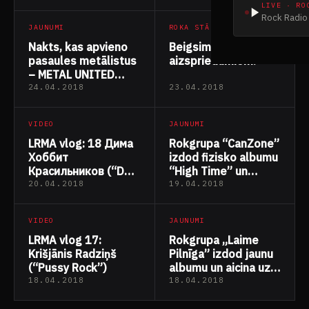
LIVE · RO
Rock Radio 
JAUNUMI
ROKA STĀSTI
Nakts, kas apvieno
Beigsim, lūdzu, ar
pasaules metālistus
aizspriedumiem!
– METAL UNITED
WORLD WIDE
24.04.2018
23.04.2018
VIDEO
JAUNUMI
LRMA vlog: 18 Дима
Rokgrupa “CanZone”
Хоббит
izdod fizisko albumu
Красильников (“DPI
“High Time” un
Studio”)
izziņo prezentācijas
20.04.2018
19.04.2018
koncertus
VIDEO
JAUNUMI
LRMA vlog 17:
Rokgrupa „Laime
Krišjānis Radziņš
Pilnīga” izdod jaunu
(“Pussy Rock”)
albumu un aicina uz
koncertiem
18.04.2018
18.04.2018