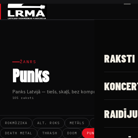
✕
RAKSTI
ŽANRS
Punks
KONCER
Panks Latvijā — tiešs, skaļš, bez kompromisiem.
105 raksti
RAIDĪJU
ROKMŪZIKA
ALT. ROKS
METĀLS
BLACK METAL
DEATH METAL
THRASH
DOOM
PUNKS
POP-ROKS