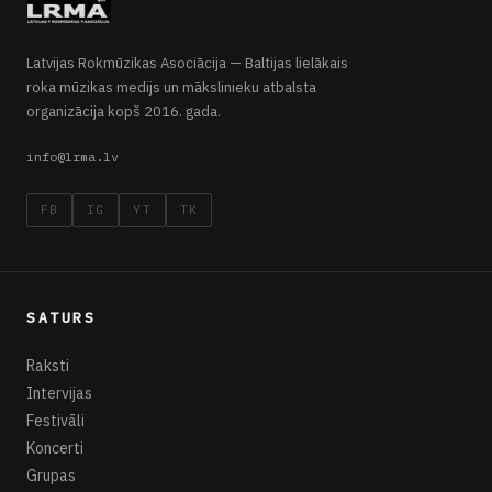
Latvijas Rokmūzikas Asociācija — Baltijas lielākais
roka mūzikas medijs un mākslinieku atbalsta
organizācija kopš 2016. gada.
info@lrma.lv
FB
IG
YT
TK
SATURS
Raksti
Intervijas
Festivāli
Koncerti
Grupas