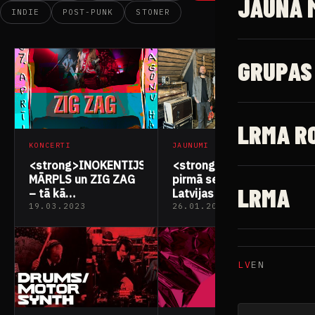
JAUNĀ 
INDIE
POST-PUNK
STONER
GRUPAS
LRMA R
KONCERTI
JAUNUMI
<strong>INOKENTIJS
<strong>Publicēta
MĀRPLS un ZIG ZAG
pirmā sezona
LRMA
– tā kā
Latvijas neatkarīgās
pavasarī</strong>
mūzikas
19.03.2023
26.01.2023
dokumentēšanas
raidījumam “Gaterī
ar…”</strong>
LV
EN