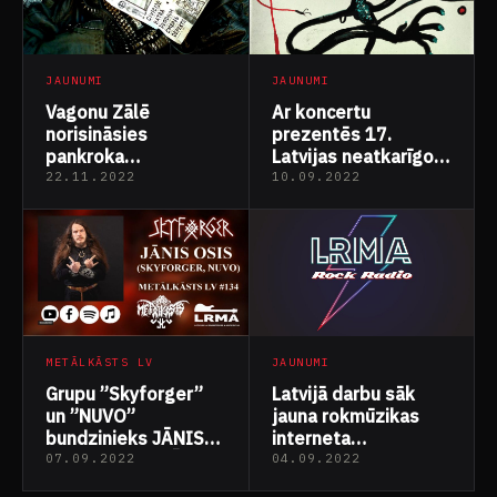
katoļiem”
JAUNUMI
JAUNUMI
Vagonu Zālē
Ar koncertu
norisināsies
prezentēs 17.
pankroka
Latvijas neatkarīgo
lielkoncerts
grupu izlasi
22.11.2022
10.09.2022
“TURBOBALLE
“Odekolons”
VAGONOS”
JAUNUMI
METĀLKĀSTS LV
Latvijā darbu sāk
Grupu ”Skyforger”
jauna rokmūzikas
un ”NUVO”
interneta
bundzinieks JĀNIS
radio stacija – LRMA
OSIS | METALKĀSTS
07.09.2022
04.09.2022
ROCK RADIO
LV