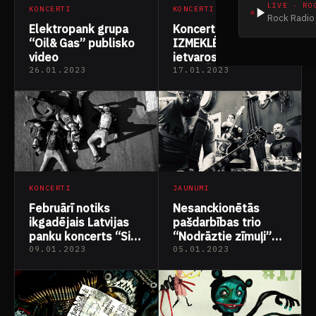
LIVE · RO
KONCERTI
KONCERTI
Rock Radio 
Elektropank grupa
Koncerta MORĀLIE
“Oil& Gas” publisko
IZMEKLĒJUMI
video
ietvaros uzstāsies
AMORĀLĀ PSIHŌZE
26.01.2023
17.01.2023
un DJ
KRANKENWAGEN
KONCERTI
JAUNUMI
Februārī notiks
Nesanckionētās
ikgadējais Latvijas
pašdarbības trio
panku koncerts “Sid
“Nodrāztie zīmuļi”
Vicious Day”
publicē savu versiju
09.01.2023
05.01.2023
Haralda Sīmaņa
dziesmai “Agni” un
izdod savu pirmo EP
“Doma baznīcu