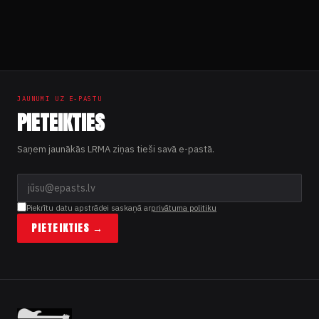
Ziņu
numerācija
pēc
JAUNUMI UZ E-PASTU
lappusēm
PIETEIKTIES
Saņem jaunākās LRMA ziņas tieši savā e-pastā.
Piekrītu datu apstrādei saskaņā ar
privātuma politiku
PIETEIKTIES →