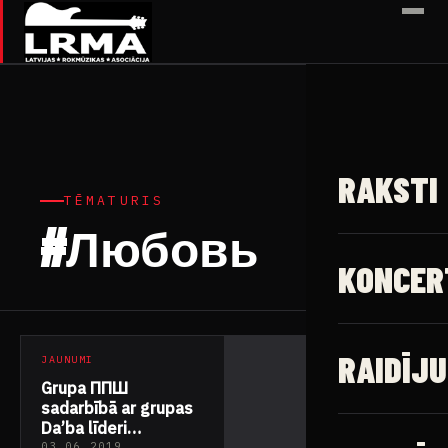
✕
RAKSTI
TĒMATURIS
#Любовь
1 raksts
KONCER
RAIDĪJU
JAUNUMI
Grupa ППШ
sadarbībā ar grupas
Da’ba līderi
03.06.2019