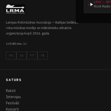
LIVE · RO
Rock Radio 
Latvijas Rokmūzikas Asociācija — Baltijas lielākais
roka mūzikas medijs un mākslinieku atbalsta
organizācija kopš 2016. gada.
info@lrma.lv
FB
IG
YT
TK
SATURS
Raksti
Intervijas
Festivāli
Koncerti