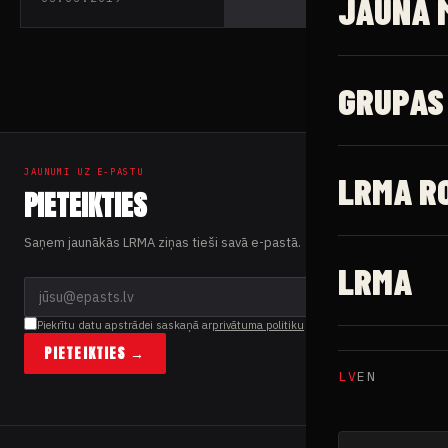
JAUNĀ 
Aleksandru
Kazakovu izdod
dziesmu “Любовь”
GRUPAS
JAUNUMI UZ E-PASTU
LRMA R
PIETEIKTIES
Saņem jaunākās LRMA ziņas tieši savā e-pastā.
LRMA
Piekrītu datu apstrādei saskaņā ar
privātuma politiku
PIETEIKTIES →
LV
EN